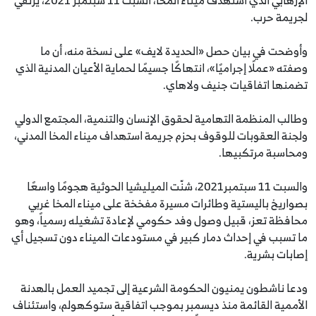
الإرهابي الذي استهدف ميناء المخا، السبت 11 سبتمبر 2021، يرتقي
لجريمة حرب.
وأوضحت في بيان حصل «الحديدة لايف» على نسخة منه، أن ما
وصفته «عملًا إجراميًا»، انتهاكًا جسيمًا لحماية الأعيان المدنية الذي
تضمنها اتفاقيات جنيف ولاهاي.
وطالب المنظمة التهامية لحقوق الإنسان والتنمية، المجتمع الدولي
ولجنة العقوبات للوقوف بحزم جريمة استهداف ميناء المخا المدني،
ومحاسبة مرتكبيها.
والسبت 11 سبتمبر2021، شنّت الميليشيا الحوثية هجومًا واسعًا
بصواريخ باليستية وطائرات مسيرة مفخخة على ميناء المخا غربي
محافظة تعز، قبيل وصول وفد حكومي لإعادة تشغيله رسمياً، وهو
ما تسبب في إحداث دمار كبير في مستودعات الميناء دون تسجيل أي
إصابات بشرية.
ودعا ناشطون يمنيون الحكومة الشرعية إلى تجميد العمل بالهدنة
الأممية القائمة منذ ديسمبر بموجب اتفاقية ستوكهولم، واستئناف