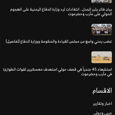
بيان فاتر يثير الجدل.. انتقادات لرد وزارة الدفاع اليمنية على الهجوم
الحوثي على مأرب وحضرموت
غضب يمني واسع من مجلس القيادة والحكومة ووزارة الدفاع (تفاصيل)
استشهاد 45 جندياً في قصف حوثي استهدف معسكرين لقوات الطوارئ
في مأرب وحضرموت
الاقسام
اخبار وتقارير
عربي ودولي