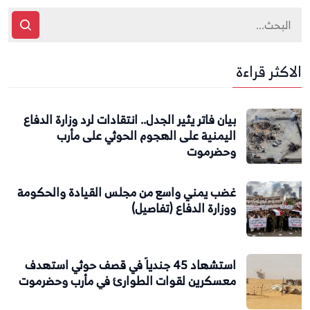
الاكثر قراءة
بيان فاتر يثير الجدل.. انتقادات لرد وزارة الدفاع
اليمنية على الهجوم الحوثي على مأرب
وحضرموت
غضب يمني واسع من مجلس القيادة والحكومة
ووزارة الدفاع (تفاصيل)
استشهاد 45 جندياً في قصف حوثي استهدف
معسكرين لقوات الطوارئ في مأرب وحضرموت