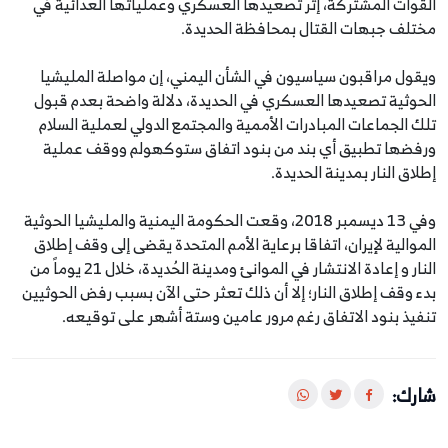
القوات المشتركة، إثر تصعيدها العسكري وعملياتها العدائية في
مختلف جبهات القتال بمحافظة الحديدة.
ويقول مراقبون سياسيون في الشأن اليمني، إن مواصلة المليشيا
الحوثية تصعيدها العسكري في الحديدة، دلالة واضحة بعدم قبول
تلك الجماعات المبادرات الأممية والمجتمع الدولي لعملية السلام
ورفضها تطبيق أي بند من بنود اتفاق ستوكهولم ووقف عملية
إطلاق النار بمدينة الحديدة.
وفي 13 ديسمبر 2018، وقعت الحكومة اليمنية والمليشيا الحوثية
الموالية لإيران، اتفاقا برعاية الأمم المتحدة يقضى إلى وقف إطلاق
النار و إعادة الانتشار في الموانئ ومدينة الحُديدة، خلال 21 يوماً من
بدء وقف إطلاق النار؛ إلا أن ذلك تعثر حتى الآن بسبب رفض الحوثيين
تنفيذ بنود الاتفاق رغم مرور عامين وستة أشهر على توقيعه.
شارك: