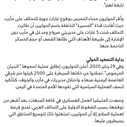
تابعة لهم".
وأقر الحوثيون مساء الخميس بوقوع غارات جوية للتحالف على مأرب،
حيث أفادت قناة "المسيرة" الناطقة باسم الحوثيين أن طائرت
التحالف شنت 5 غارات على مديريتي صرواح ومدغل في مأرب دون
الإشارة إلى طبيعة الأهداف التي طالها القصف أو حجم الخسائر
الناجمة عنها.
بداية التصعيد الحوثي
وفي 29 يناير 2020، أعلن الحوثيون، إطلاق عملية اسموها ” البنيان
المرصوص”، تمكنوا من خلالها السيطرة على 2500 كيلوا متر شرقي
العاصمة اليمنية صنعاء، واحتلال مديريات في مأرب والجوف، كتأكيد
لنسف العملية السياسية التي تقودها الأمم المتحدة في اليمن.
وصعدت المليشيا العمل العسكري في كافة الجبهات، بعد أشهر من
توقفها، بسبب الضغوط الدولية على التحالف العربي، لمنح فرصة
لعملية السلام؛ إلا أن الحوثيين، استغلوا ذلك لتوسيع المناطق التي
يسيطرون عليها.