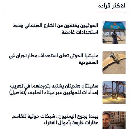
الاكثر قراءة
الحوثيون يختفون من الشارع الصنعاني وسط
استعدادات غامضة
مليشيا الحوثي تعلن استهداف مطار نجران في
السعودية
سفينتان هنديتان يشتبه بتورطهما في تهريب
إمدادات للحوثيين عبر ميناء الصليف (تفاصيل)
بينما يجوع اليمنيون.. شبكات حوثية تتقاسم
عقارات فارهة بأموال الفقراء