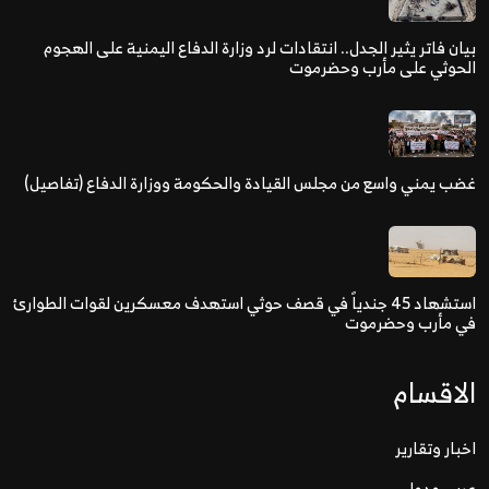
بيان فاتر يثير الجدل.. انتقادات لرد وزارة الدفاع اليمنية على الهجوم
الحوثي على مأرب وحضرموت
غضب يمني واسع من مجلس القيادة والحكومة ووزارة الدفاع (تفاصيل)
استشهاد 45 جندياً في قصف حوثي استهدف معسكرين لقوات الطوارئ
في مأرب وحضرموت
الاقسام
اخبار وتقارير
عربي ودولي