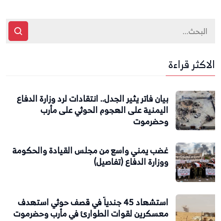
الاكثر قراءة
بيان فاتر يثير الجدل.. انتقادات لرد وزارة الدفاع
اليمنية على الهجوم الحوثي على مأرب
وحضرموت
غضب يمني واسع من مجلس القيادة والحكومة
ووزارة الدفاع (تفاصيل)
استشهاد 45 جندياً في قصف حوثي استهدف
معسكرين لقوات الطوارئ في مأرب وحضرموت