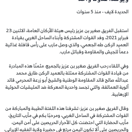
الحديدة لايف - منذ 5 سنوات
استقبل الفريق صغير بن عزيز رئيس هيئة الأركان العامة، الاثنين 23
فبراير 2021، وفد القوات المشتركة وأبناء الساحل الغربي بقيادة
العميد الركن طه الجعمي، والذي وصل مارب على رأس قافلة غذائية
دعماً للجيش والمقاومة وقبائل مارب.
وفي اللقاء رحب الفريق صغير بن عزيز بالجميع، مثمنًا هذه المبادرة
من قيادة القوات المشتركة ممثلة بالعميد الركن طارق محمد
عبدالله صالح قائد المقاومة الوطنية والشيخ أبو زرعة المحرمي قائد
ألوية العمالقة، والتي تجسد واحدية المعركة ضد المليشيات الحوثية
الإرهابية.
وقال الفريق صغير بن عزيز: تشرفنا هذه اللفتة الطيبة والمباركة من
القوات المشتركة في الساحل الغربي، ومرحبًا بكم في مأرب التاريخ،
مأرب الحضارة التي احتضنت كل الأحرار الحريصين على أمن اليمن،
والحريصين على ألا تكون اليمن مرتع في حضيرة ولاية الفقيه الإيراني،