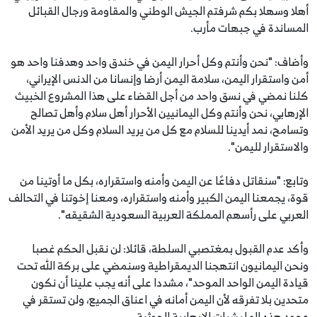
أهلا وسهلا بكم شرفتم الجيش الوطني والمقاومة ورجال القبائل
المساندة في جبهات مأرب.
وأضاف: "نحن وأنتم وكل أحرار اليمن في خندق واحد وهدفنا واحد هو
أمن واستقرار اليمن، سلامة اليمن أرضا وإنسانا من الدنس الإيراني،
كلنا نمضي في نسق واحد من أجل القضاء على هذا المشروع الخبيث
الإرهابي، نحن وأنتم وكل اليمانيين الأحرار أهل سلام وأهل تصالح
وتسامح، نمد أيدينا للسلام مع كل من يريد السلام وكل من يريد الأمن
والاستقرار لليمن".
وتابع: "سنقاتل دفاعًا عن اليمن وأمنه واستقراره، بكل ما أوتينا من
قوة، يجمعنا اليمن الكبير وأمنه واستقراره، ومعنا إخوتنا في التحالف
العربي على رأسهم المملكة العربية السعودية الشقيقه".
وأكد عدم القبول بمغتصبي السلطة، قائلا: لن نقبل الحكم غصبا
ونحن اليمانيون انتهجنا الديمقراطية وسنمضي على بركة الله تحت
قيادة اليمن الواحد الموحد"، مشددا على أنه يجب علينا أن نكون
متحدين بلا تفرقه لأن اليمن أمانه في اعناق الجميع، ولن تستقر في
وجود هذه المليشيات الإرهابية الحوثية.