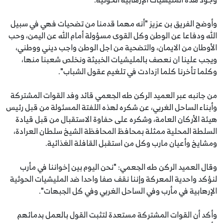
وأوضح الفريق بن عزيز "أنه مهما قدمنا من تضحيات فهي في سبيل
الله ودفاعا عن الوطن وكل القوى مسؤولة أمام الله عن اليمن، وحب
الأوطان من الايمان، والتضحية من اجل الوطن واجب ديني ووطني،
ويجب علينا ان نعصف بالمليشيات الخبيثة ونخلص شعبنا منها،
وكلما تأخرنا كلما ازدادت في تلغيم عقول الشباب".
من جانبه عبر العميد الركن طه الجعمي قائد وفد القوات المشتركة
وأبناء الساحل الغربي، عن شكره لهذه اللفتة المسئولة من قبل رئيس
هيئة الأركان العامة، وشكره على حفاوة الاستقبال من قبل قيادة
السلطة المحلية ممثلة بمحافظ المحافظة الشيخ سلطان العرادة،
ومشايخ وأعيان مارب وكل من استقبل القافلة الغذائية.
وقال العميد الركن طه الجعمي: "نحن اليوم بين إخواننا في مأرب
لنؤكد واحدية المعركة وإننا نقف صفا واحدا ضد المليشيات الحوثية
الإرهابية في مأرب وفي الساحل الغربي وفي كل الجبهات".
وأكد أن القوات المشتركة مستعدة لتثبت القول بالعمل بدمائهم