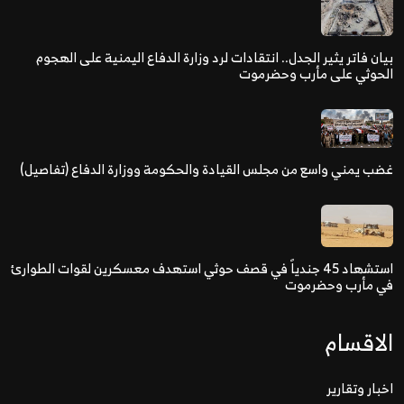
بيان فاتر يثير الجدل.. انتقادات لرد وزارة الدفاع اليمنية على الهجوم
الحوثي على مأرب وحضرموت
غضب يمني واسع من مجلس القيادة والحكومة ووزارة الدفاع (تفاصيل)
استشهاد 45 جندياً في قصف حوثي استهدف معسكرين لقوات الطوارئ
في مأرب وحضرموت
الاقسام
اخبار وتقارير