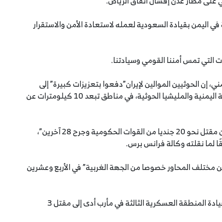
ي على مطار عدن إفشال اتفاق الرياض.
 في اليمن بقيادة السعودية لعمله لاستعادة الأمن والاستقرار
 التي تمس أمننا القومي وسيادتنا.
ري حكومي يمني، إن الحوثيين الموالين لإيران”دفعوا بتعزيزات كبيرة” إلى
مأرب، واندلعت مواجهات عنيفة بين المقاومة الشعبية اليمنية والمليشيا الحوثية، في مناطق تبعد 10 كيلومترات عن
وبحسب المصدر الحكومي، فإن “المواجهات أسفرت عن مقتل نحو 20 جنديا من القوات الحكومية وجرح 28 آخرين”،
ا لما نقلته وكالة فرانس برس.
ة 5 هجمات للحوثيين من مختلف المحاور خصوصا من الجهة الغربية” في الأربع وعشرين
وتأتي الاشتباكات بعد سقوط صاروخ، الأحد، على مقر قيادة المنطقة العسكرية الثالثة في مأرب أدى إلى مقتل 3