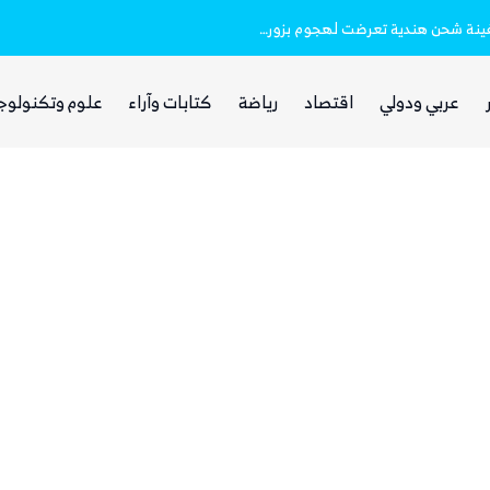
خفر السواحل والبحرية اليمنية ينقذان طاقم سفينة شحن هندية تعرضت لهجوم بزورق مفخخ
الفرصة التي انتظرها الحوثي!
عربي ودولي
اقتصاد
رياضة
كتابات وآراء
علوم وتكنولوج