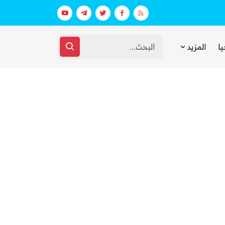
بينما يجوع اليمنيون.. شبكات حوثية تتقا
يا
المزيد