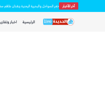
آخر الأخبار
استشهاد 45 جندياً في قصف حوثي استهدف معسكرين لقوات الطوارئ في مأرب وحضرموت
الرئيسية
اخبار وتقارير