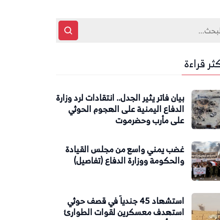
كثر قراءة
بيان فاتر يثير الجدل.. انتقادات لرد وزارة
الدفاع اليمنية على الهجوم الحوثي
على مأرب وحضرموت
غضب يمني واسع من مجلس القيادة
والحكومة ووزارة الدفاع (تفاصيل)
استشهاد 45 جندياً في قصف حوثي
استهدف معسكرين لقوات الطوارئ