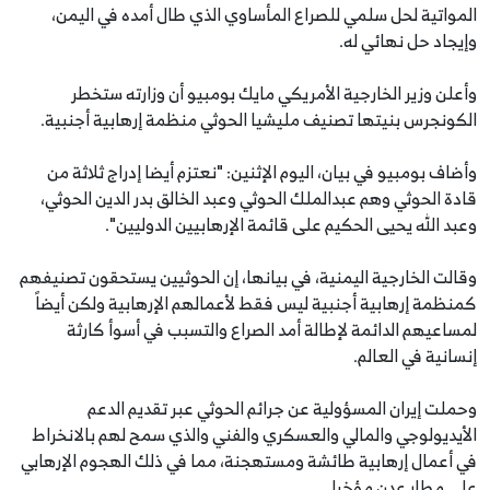
المواتية لحل سلمي للصراع المأساوي الذي طال أمده في اليمن،
وإيجاد حل نهائي له.
وأعلن وزير الخارجية الأمريكي مايك بومبيو أن وزارته ستخطر
الكونجرس بنيتها تصنيف مليشيا الحوثي منظمة إرهابية أجنبية.
وأضاف بومبيو في بيان، اليوم الإثنين: "نعتزم أيضا إدراج ثلاثة من
قادة الحوثي وهم عبدالملك الحوثي وعبد الخالق بدر الدين الحوثي،
وعبد الله يحيى الحكيم على قائمة الإرهابيين الدوليين".
وقالت الخارجية اليمنية، في بيانها، إن الحوثيين يستحقون تصنيفهم
كمنظمة إرهابية أجنبية ليس فقط لأعمالهم الإرهابية ولكن أيضاً
لمساعيهم الدائمة لإطالة أمد الصراع والتسبب في أسوأ كارثة
إنسانية في العالم.
وحملت إيران المسؤولية عن جرائم الحوثي عبر تقديم الدعم
الأيديولوجي والمالي والعسكري والفني والذي سمح لهم بالانخراط
في أعمال إرهابية طائشة ومستهجنة، مما في ذلك الهجوم الإرهابي
على مطار عدن مؤخرا.