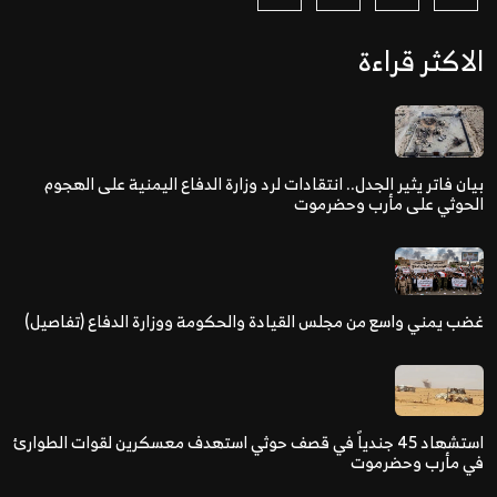
الاكثر قراءة
بيان فاتر يثير الجدل.. انتقادات لرد وزارة الدفاع اليمنية على الهجوم
الحوثي على مأرب وحضرموت
غضب يمني واسع من مجلس القيادة والحكومة ووزارة الدفاع (تفاصيل)
استشهاد 45 جندياً في قصف حوثي استهدف معسكرين لقوات الطوارئ
في مأرب وحضرموت