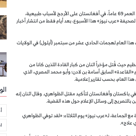
تُوفي زعيم تنظيم «القاعدة» أيمن الظواهري، البالغ من العمر 69 عاماً، في أفغانستان على الأرجح لأسباب طبيعية،
حيفة «عرب نيوز» هذا الأسبوع، بعد أيام فقط من انتشار أخبار
ا العام لهجمات الحادي عشر من سبتمبر (أيلول) في الولايات
نظيم حيث قُتل مؤخراً اثنان من كبار القادة اللذين كانا من
«القاعدة» السابق أسامة بن لادن؛ وأبو محمد المصري، الذي
 هذا العام، بحسب تقارير إعلامية.
الو
في باكستان وأفغانستان لتأكيد مقتل الظواهري. وقال اثنان إنه
بالتصريح إلى وسائل الإعلام حول هذه القضية.
أخ
مع الجماعة، لـ«عرب نيوز» يوم الثلاثاء: «لقد توفي الظواهري
ي علاج».
ا