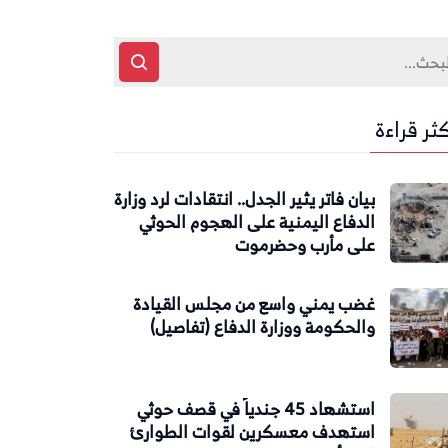
كثر قراءة
بيان فاتر يثير الجدل.. انتقادات لرد وزارة
الدفاع اليمنية على الهجوم الحوثي
على مأرب وحضرموت
غضب يمني واسع من مجلس القيادة
والحكومة ووزارة الدفاع (تفاصيل)
استشهاد 45 جندياً في قصف حوثي
استهدف معسكرين لقوات الطوارئ