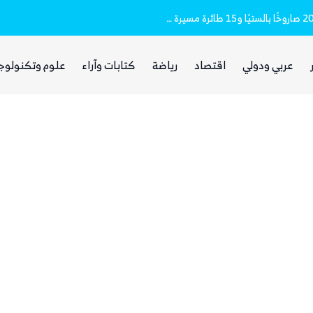
مقتل وإصابة 16 مدنيا.. الحوثيون أطلقوا نحو 20 صاروخًا بالستيًا و15 طائرة مسيرة على مأرب
غضب يمني واسع من مجلس القيادة والحكومة
عربي ودولي
اقتصاد
رياضة
كتابات وآراء
علوم وتكنولوج