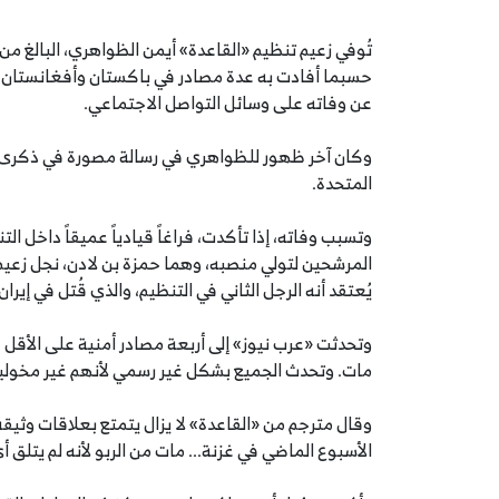
حسبما أفادت به عدة مصادر في باكستان وأفغانستان لص
عن وفاته على وسائل التواصل الاجتماعي.
وكان آخر ظهور للظواهري في رسالة مصورة في ذكرى هذ
المتحدة.
وتسبب وفاته، إذا تأكدت، فراغاً قيادياً عميقاً داخل الت
المرشحين لتولي منصبه، وهما حمزة بن لادن، نجل زعيم 
يُعتقد أنه الرجل الثاني في التنظيم، والذي قُتل في إيران
وتحدثت «عرب نيوز» إلى أربعة مصادر أمنية على الأقل 
مات. وتحدث الجميع بشكل غير رسمي لأنهم غير مخولين 
وقال مترجم من «القاعدة» لا يزال يتمتع بعلاقات وثيقة 
الأسبوع الماضي في غزنة... مات من الربو لأنه لم يتلق أ