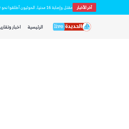
آخر الأخبار
بعد يومين من الانفجار.. الحوثيون ينتشلون جثث 26 من عناصر «القوة الصاروخية» في نفق بين الحيمة ومناخة
الرئيسية
اخبار وتقارير