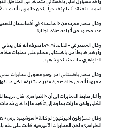
وأكد مسؤول أمني باكستاني متمركز في المناطق القبلي
اسمه: «نعتقد أنه لم يَعُد حياً...نحن حازمون بأنه مات 
وقال مصدر مقرب من «القاعدة» في أفغانستان للصحيفة ي
عدد محدود من أتباعه صلاة الجنازة.
وقال المصدر في «القاعدة»: «ما نعرفه أنه كان يعان
وأوضح ضابط أمن باكستاني مطلع على عمليات مكافحة ا
الظواهري مات منذ نحو شهر».
وقال مصدر باكستاني آخر، وهو مسؤول مخابرات مدني،
معروفاً أنه في حالة صحية «غير مستقرة». لكن مسؤول ا
وأشار ضابط المخابرات إلى أن «الظواهري كان مريضا للغ
الكلى ولكن ما زلت بحاجة إلى تأكيد ما إذا كان قد مات»
وقال مسؤولون أميركيون لوكالة «أسوشيتيد برس» هذا ا
الظواهري، لكن المخابرات الأميركية كانت على علم بال