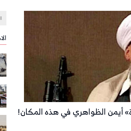
الا
دة» أيمن الظواهري في هذه المكان!