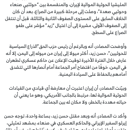
المليشيا الحوثية الموالية لإيران، والمنقسمة بين “حوثثيي صنعاء
وحوثيي صعدة”، وصلت إلى مرحلة كبيرة من الصراع، بعد أن كان
الخلاف السابق على المستوى الصفوف الثانية والثالثة، قبل أن تنتقل
إلى الصفوف الأولى، مشيرة إلى أن اغتيال “زيد” مؤشر على طفو
الصراع على السطح.
وأوضحت المصادر، أنه وبالرغم أن رئيس حزب الحق”الذراع السياسية
للحوثيين”، حسن زيد، أكثر ميولا إلى إيران من ميوله إلى اليمن، إلا أنه
عارض خلال الفترة الأخيرة توقيت الإعلان عن حاكم عسكري لطهران
في اليمن، خوفًا من افتضاح أمر الجماعة أمام أنصارها التي تتشدق
أمامهم بالحفاظ على السيادة اليمنية.
وبيّنت المصادر، أن إيران اعتبرت أن معارضة أي قيادي من القيادات
الحوثية الموالية لها، مرتبط بالجانب الأمريكي، وهو ما يعني أن
حياته مهددة بالخطر، ولا مكان له بين الجماعة.
وأكد ت المصادر، أنه وبعد مقتل حسن زيد، بساعة واحدة، توجه حسن
إيرلو السفير الإيراني والحاكم العسكري في صنعاء، بمشهد تمثيلي،
وتقديم أوراق اعتماده لدى هشام شرف، كسفيرًا لطهران، غير أن ذلك