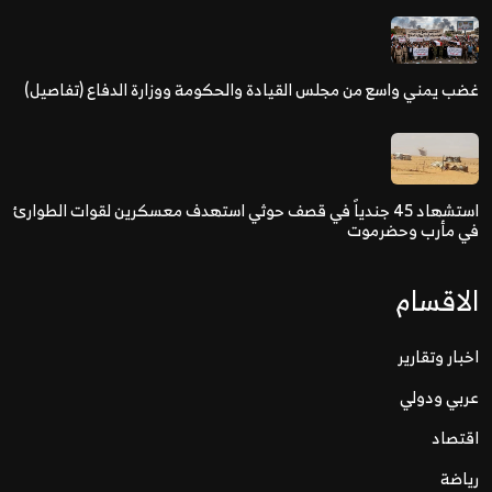
غضب يمني واسع من مجلس القيادة والحكومة ووزارة الدفاع (تفاصيل)
استشهاد 45 جندياً في قصف حوثي استهدف معسكرين لقوات الطوارئ
في مأرب وحضرموت
الاقسام
اخبار وتقارير
عربي ودولي
اقتصاد
رياضة