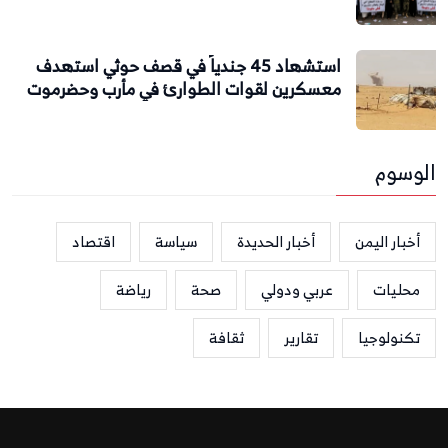
استشهاد 45 جندياً في قصف حوثي استهدف
معسكرين لقوات الطوارئ في مأرب وحضرموت
الوسوم
أخبار اليمن
أخبار الحديدة
سياسة
اقتصاد
محليات
عربي ودولي
صحة
رياضة
تكنولوجيا
تقارير
ثقافة