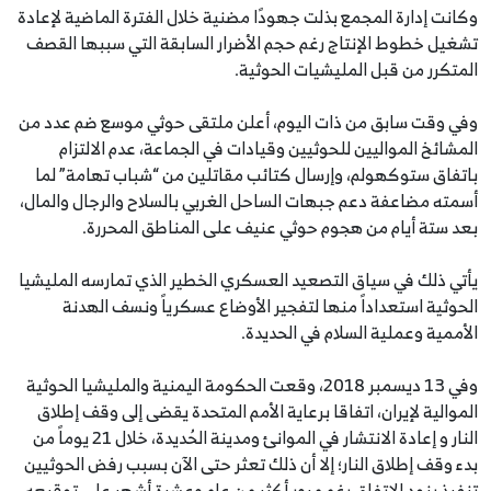
وكانت إدارة المجمع بذلت جهودًا مضنية خلال الفترة الماضية لإعادة
تشغيل خطوط الإنتاج رغم حجم الأضرار السابقة التي سببها القصف
المتكرر من قبل المليشيات الحوثية.
وفي وقت سابق من ذات اليوم، أعلن ملتقى حوثي موسع ضم عدد من
المشائخ المواليين للحوثيين وقيادات في الجماعة، عدم الالتزام
باتفاق ستوكهولم، وإرسال كتائب مقاتلين من “شباب تهامة” لما
أسمته مضاعفة دعم جبهات الساحل الغربي بالسلاح والرجال والمال،
بعد ستة أيام من هجوم حوثي عنيف على المناطق المحررة.
يأتي ذلك في سياق التصعيد العسكري الخطير الذي تمارسه المليشيا
الحوثية استعداداً منها لتفجير الأوضاع عسكرياً ونسف الهدنة
الأممية وعملية السلام في الحديدة.
وفي 13 ديسمبر 2018، وقعت الحكومة اليمنية والمليشيا الحوثية
الموالية لإيران، اتفاقا برعاية الأمم المتحدة يقضى إلى وقف إطلاق
النار و إعادة الانتشار في الموانئ ومدينة الحُديدة، خلال 21 يوماً من
بدء وقف إطلاق النار؛ إلا أن ذلك تعثر حتى الآن بسبب رفض الحوثيين
تنفيذ بنود الاتفاق رغم مرور أكثر من عام وعشرة أشهر على توقيعه.