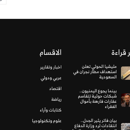
 قراءة
الاقسام
مليشيا الحوثي تعلن
اخبار وتقارير
استهداف مطار نجران في
السعودية
عربي ودولي
اقتصاد
بينما يجوع اليمنيون..
شبكات حوثية تتقاسم
رياضة
عقارات فارهة بأموال
الفقراء
كتابات وآراء
بيان فاتر يثير الجدل..
علوم وتكنولوجيا
انتقادات لرد وزارة الدفاع