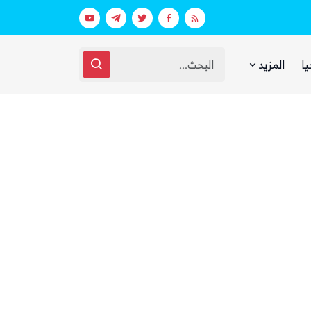
عقارات فارهة بأموال الفقراء
غضب يمني واسع من مجلس القيادة والحك
يا
المزيد