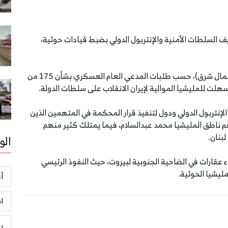
ة عسكرية، الثلاثاء 22 سبتمبر 2020، تكليف السلطات الأمنية والإنتربول الدولي بضبط قيادات حوثية،
جاء القرار في جلسة علنية عقدت في محافظة مأرب (شمال شرق)، حسب طلبات المدعي العام العسكري بشأن 175 من
هلت للمليشيا الموالية لإيران الانقلاب على سلطات الدولة.
نتربول الدولي ودول لتنفيذ قرار المحكمة في المتهمين الذين
هم ناطق المليشيا محمد عبدالسلام، فيما يمتلك كثير منهم
بنان.
الو
 عقارات في الضاحية الجنوبية لبيروت، حيث النفوذ الرئيسي
مليشيا الحوثية.
أخ
ا
ر