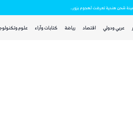
خفر السواحل والبحرية اليمنية ينقذان طاقم سفينة شحن هندية تعرضت لهجوم بزورق مفخخ
بينما يجوع اليمنيون.. شبكات حوثية تتقاسم 
عربي ودولي
اقتصاد
رياضة
كتابات وآراء
علوم وتكنولوج