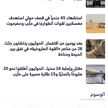
استشهاد 45 جندياً في قصف حوثي استهدف
معسكرين لقوات الطوارئ في مأرب وحضرموت
بعد يومين من الانفجار.. الحوثيون ينتشلون جثث
26 من عناصر «القوة الصاروخية» في نفق بين
الحيمة ومناخة
مقتل وإصابة 16 مدنيا.. الحوثيون أطلقوا نحو 20
صاروخًا بالستيًا و15 طائرة مسيرة على مأرب
الوسوم