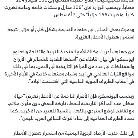
مصاباً. وبحسب الوزارة فإن "106 منازل ومنشآت خاصة وعامة تضررت
كلياً، وتضررت 156 جزئياً" حتى 7 أغسطس.
ودمرت بعض المباني في صنعاء القديمة بشكل كلي أو جزئي نتيجة
استمرار هطول الأمطار الغزيرة.
من جهتها، أعربت وكالة الأمم المتحدة للتربية والثقافة والعلوم
(يونسكو) في بيان الثلاثاء عن "أسفها الشديد للخسائر في الأرواح
والممتلكات في عدد من المراكز التاريخية في اليمن، بما في ذلك
مواقع التراث العالمي في زبيد وشبام وصنعاء، خاصة في الأيام الأخيرة
في أعقاب الظروف الجوية القاسية التي اكتسحت البلاد".
وبحسب اليونسكو، فإن الأضرار الناجمة عن الأمطار تعرض "حياة
سكان هذه المراكز التاريخية للخطر، تاركة البعض دون مأوى ملائم،
مع تفاقم الوضع المتردي بالفعل بالنسبة للعديد من الآخرين. كما
تهدد الظروف المناخية إلى بقاء التراث الثقافي الفريد لليمن".
إلى ذلك حذرت الأرصاد الجوية اليمنية من استمرار هطول الأمطار