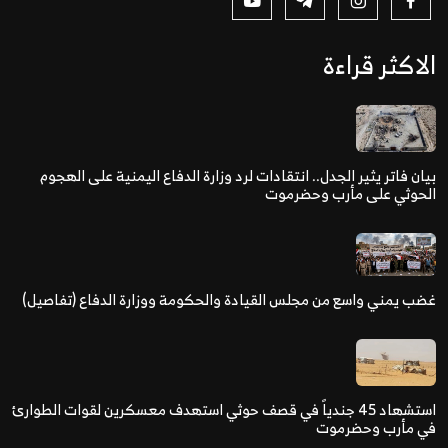
الاكثر قراءة
بيان فاتر يثير الجدل.. انتقادات لرد وزارة الدفاع اليمنية على الهجوم
الحوثي على مأرب وحضرموت
غضب يمني واسع من مجلس القيادة والحكومة ووزارة الدفاع (تفاصيل)
استشهاد 45 جندياً في قصف حوثي استهدف معسكرين لقوات الطوارئ
في مأرب وحضرموت