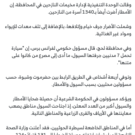
وقالت الوحدة التنفيذية لإدارة مخيمات النازحين في المحافظة، إن
الأمطار أضرت أيضاً بـ1340 أسرة من النازحين.
وشملت الأضرار جرف خيام وإتلافها، بالإضافة إلى تلف معدات للإيواء
ومواد غير الغذائية.
وفي محافظة لحج، قال مسؤول حكومي لفرانس برس، إن "سيارة
تحمل 7 مدنيين جرفتها السيول، ما أدى إلى مصرع من كانوا على
متنها".
وتوفي أربعة أشخاص في الطريق الرابط بين حضرموت وشبوة، حسب
مسؤولين محليين، بسبب السيول والأمطار.
ويؤكد مسؤولون في الحكومة الشرعية أن حصيلة ضحايا الأمطار
والسيول أكبر من العدد المعلن، إذ اجتاحت السيول مناطق يصعب
معاينتها في الأرياف والقرى الزراعية والمناطق النائية.
أما في المناطق الخاضعة لسيطرة الحوثيين، فقد أعلنت وزارة الصحة
التابعة للميليشيات ارتفاع حصيلة الضحايا إلى 131 قتيلاً و124