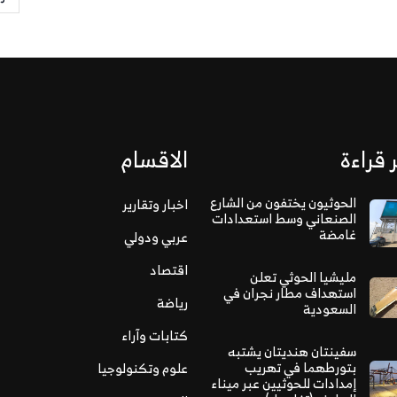
 قراءة
الاقسام
الحوثيون يختفون من الشارع
اخبار وتقارير
الصنعاني وسط استعدادات
غامضة
عربي ودولي
اقتصاد
مليشيا الحوثي تعلن
استهداف مطار نجران في
رياضة
السعودية
كتابات وآراء
سفينتان هنديتان يشتبه
بتورطهما في تهريب
علوم وتكنولوجيا
إمدادات للحوثيين عبر ميناء