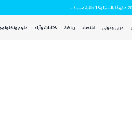
مقتل وإصابة 16 مدنيا.. الحوثيون أطلقوا نحو 20 صاروخًا بالستيًا و15 طائرة مسيرة على مأرب
غضب يمني واسع من مجلس القيادة والحكومة
عربي ودولي
اقتصاد
رياضة
كتابات وآراء
علوم وتكنولوج