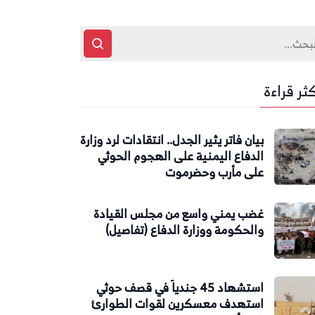
كثر قراءة
بيان فاتر يثير الجدل.. انتقادات لرد وزارة
الدفاع اليمنية على الهجوم الحوثي
على مأرب وحضرموت
غضب يمني واسع من مجلس القيادة
والحكومة ووزارة الدفاع (تفاصيل)
استشهاد 45 جندياً في قصف حوثي
استهدف معسكرين لقوات الطوارئ