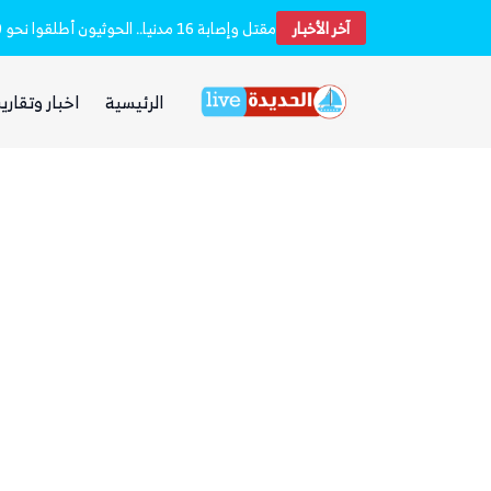
آخر الأخبار
بعد يومين من الانفجار.. الحوثيون ينتشلون جثث 26 من عناصر «القوة الصاروخية» في نفق بين الحيمة ومناخة
الرئيسية
اخبار وتقارير