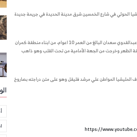
طفل برصاص قناص مليشيا الحوثي في شارع الخمسين شرق مدينة الحديدة في جريمة جديدة
وقال مصدر طبي في مستشفى الدريهمي، إن الطفل مراد عبدالقدوي سعدان البالغ من العمر 10 اعوام، من ابناء منطقة كمران
ة الظهر وخرجت من الجهة الأمامية من تحت القلب وهو ذاهب
اف المليشيا المواطن علي مرشد فليقل وهو على متن دراجته بصاروخ
الو
أخ
ا
https://www.youtube.