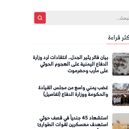
كثر قراءة
بيان فاتر يثير الجدل.. انتقادات لرد وزارة
الدفاع اليمنية على الهجوم الحوثي
على مأرب وحضرموت
غضب يمني واسع من مجلس القيادة
والحكومة ووزارة الدفاع (تفاصيل)
استشهاد 45 جندياً في قصف حوثي
استهدف معسكرين لقوات الطوارئ