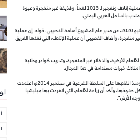
نفذ المشروع السعودي لنزع الألغام في اليمن "مسام" عملية إتلاف وتفجير لـ 1013 لغماً، وقذيفة غير منفجرة وعبوة
ندب بالساحل الغربي اليمني.
ونقل المركز الإعلامي لـ"مسام"، في بيان، السبت 20 يونيو 2020، عن مدير عام المشروع أسامة القصيبي، قوله، إن عملية
أرضياً، و646 قذيفة وذخيرة غير منفجرة، وأضاف القصيبي أن عملية الإتلاف، التي نفذها الفريق
لغام الأرضية، والذخائر غير المنفجرة، وتدريب كوادر وطنية
 امتلاك خبرات مستدامة في هذا المجال.
وكان تقرير حقوقي أفاد بأن ميليشيا الحوثي الإيرانية، ومنذ انقلابها على السلطة الشرعية في سبتمبر 2014م، اعتمدت
 صنوفها، وأكد أن زراعة الألغام، التي انفردت بها ميليشيا
الو
جه الأرض".
أخ
ا