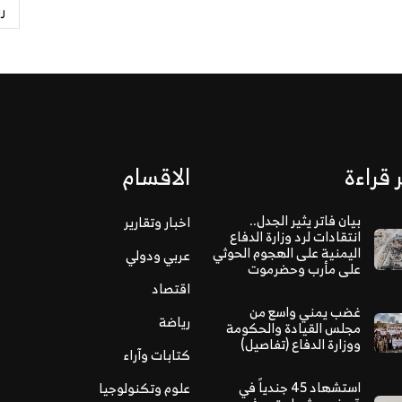
ر
 قراءة
الاقسام
بيان فاتر يثير الجدل..
اخبار وتقارير
انتقادات لرد وزارة الدفاع
اليمنية على الهجوم الحوثي
عربي ودولي
على مأرب وحضرموت
اقتصاد
غضب يمني واسع من
رياضة
مجلس القيادة والحكومة
ووزارة الدفاع (تفاصيل)
كتابات وآراء
استشهاد 45 جندياً في
علوم وتكنولوجيا