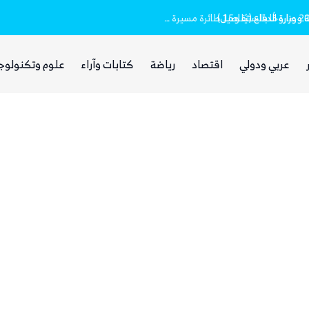
وزارة الدفاع (تفاصيل)
مقتل وإصابة 16 مدنيا.. الحوثيون أطلقوا نحو 20 صاروخًا بالستيًا و15 طائرة مسيرة على مأرب
عربي ودولي
اقتصاد
رياضة
كتابات وآراء
علوم وتكنولوج