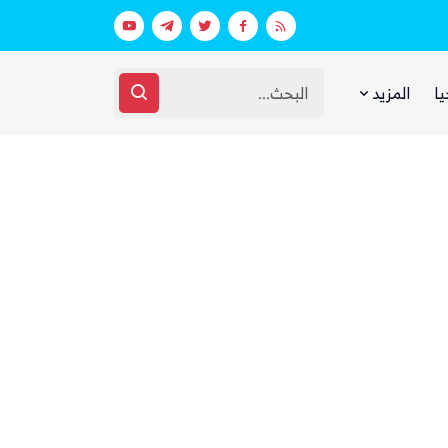
بيان فاتر يثير الجدل.. انتقادات لرد وزارة الدفاع اليمنية على الهجوم الحوثي على مأرب وحضرموت
يا
المزيد