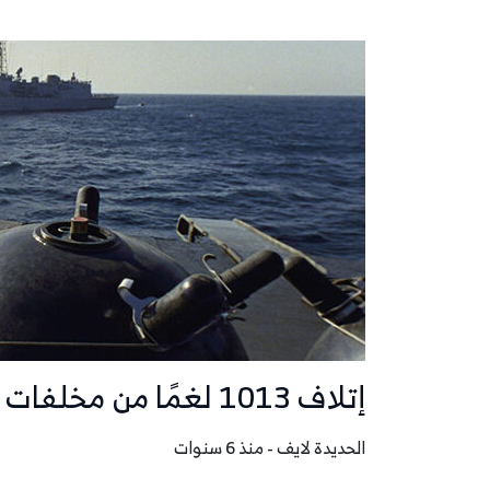
إتلاف 1013 لغمًا من مخلفات ميليشيا الحوثي في باب المندب
الحديدة لايف - منذ 6 سنوات