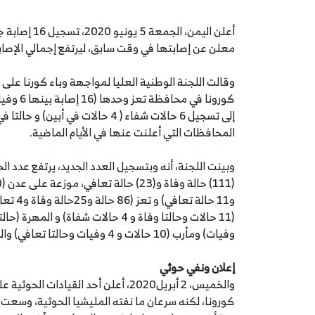
معلن عن إصابتها في وقت سابق، ليرتفع إجمالي الإصابات إلى 469 حالة في 9 محافظات يمنية و 11
كورونا ف
إلى تسجيل 6 حالات شفاء ( 4 حالات
المحافظات التي أعلنت عنها في الأيام الماضية.
وفيات) ومأرب (10 حالات و 4 وفيات وحالتا تعافي) والضالع (10 حالات منها 3حالات وفاة).
إعلان ونفي حوثي
والخميس، 2 أبريل2020، أعلن أحد الق
كورونا، لكنه سرعان ما نفته المليشيا الحوثية، وسعت