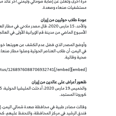
مرة أخرى وتعلن عن إصابة صومالي وليمني آخر عائد من
مستشفيات صنعاء وصعدة.
عودة طلاب حوثيين من إيران
الأسبوع الماضي من مدينة قم الإيرانية الأولى في العال
وأوضح المصدر الذي فضل عدم الكشف عن هويتها خوفًا من
في اليمن، أن طلاب العناصر الحوثية وصلوا مطار صنعا
صحية وقائية.
[embed]https://twitter.com/YSNECCOVID19/status/1268976088706932741[/embed]
ظهور أعراض على عائدين من إيران
كورونا المستجد.
وقالت مصادر طبية في محافظة صعدة شمالي اليمن، إ
فندق الرشيد في مركز المحافظة، والتحفظ عليهم، كح