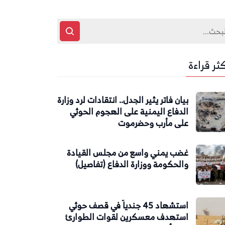
كثر قراءة
بيان فاتر يثير الجدل.. انتقادات لرد وزارة
الدفاع اليمنية على الهجوم الحوثي
على مأرب وحضرموت
غضب يمني واسع من مجلس القيادة
والحكومة ووزارة الدفاع (تفاصيل)
استشهاد 45 جندياً في قصف حوثي
استهدف معسكرين لقوات الطوارئ