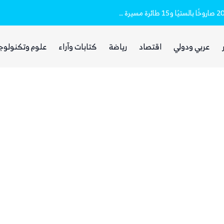
مقتل وإصابة 16 مدنيا.. الحوثيون أطلقوا نحو 20 صاروخًا بالستيًا و15 طائرة مسيرة على مأرب
غضب يمني واسع من مجلس القيادة والحكومة
عربي ودولي
اقتصاد
رياضة
كتابات وآراء
علوم وتكنولوج