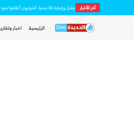
آخر الأخبار
بعد يومين من الانفجار.. الحوثيون ينتشلون جثث 26 من عناصر «القوة الصاروخية» في نفق بين الحيمة ومناخة
الرئيسية
اخبار وتقارير