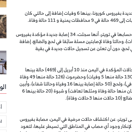
أعلن اليمن، الجمعة 5 يونيو 2020، تسجيل 16 إصابة جديدة بفيروس كورونا، بينها 6 وفيات إضافة إلى حالتي كان
1 حالة وفاة.
وقالت اللجنة الوطنية العليا لمواجهة وباء كورنا على حسابها في تويتر، أنها سجلت، 34 إصابة جديدة مؤكدة بفيروس
ي محافظة تعز وحدها (16 إصابة بينها 6 وفيات)، وحالتا وفاة لإصابتين مسلة سابًقا في لحج والضالع، إضافة
 في أبين) و حالتا في لحج، دون أن تعلن عن تسجيل حالات جديدة في بقية
وبينت اللجنة، أنه وبتسجيل العدد الجديد، يرتفع عدد الحالات المؤكدة في اليمن منذ 10 أبريل إلى (469) حالة بينها
(111) حالة وفاة و(23) حالة تعافي، موزعة على عدن (130 حالة منها 5 وفيات) وحضرموت (126 حالة منها 49 وفاة
و11 حالة تعافي) و تعز (86 حالة و25حالة وفاة و4 تعافي)، ولحج (50 حالة إصابة بينها 16 وفياة وحالتا شفاء)، وأبين
الو
(11 حالات وحالتا وفاة و 4 حالات شفاة) و المهرة (حالتان منها حالة وفاة ومثلها تعافت) و شبوة (20 حالة بينها 6
أخ
يادات الحوثية على تويتر، عن اكتشاف حالات مرضية في اليمن، مصابة بفيروس
ا
 لإنكار وجود أي مصاب في المناطق التي تسيطر عليها، لتعود