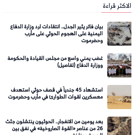
الاكثر قراءة
بيان فاتر يثير الجدل.. انتقادات لرد وزارة الدفاع
اليمنية على الهجوم الحوثي على مأرب
وحضرموت
غضب يمني واسع من مجلس القيادة والحكومة
ووزارة الدفاع (تفاصيل)
استشهاد 45 جندياً في قصف حوثي استهدف
معسكرين لقوات الطوارئ في مأرب وحضرموت
بعد يومين من الانفجار.. الحوثيون ينتشلون جثث
26 من عناصر «القوة الصاروخية» في نفق بين