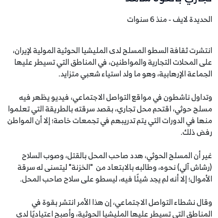
الحديدة لايف - منذ 6 سنوات
انتشرت ثقافة السطو المسلح لدى المليشيا الحوثية المولية لإيران،
على المحلات التجارية والمواطنين، في المناطق التي تسيطر عليها
الجماعة الإرهابية، وهو ما ولد استياء شعبي متزايد.
وتداول ناشطون في مواقع التواصل الاجتماعي، فيديو يظهر فيه
مسلح حوثي، اقتحم محل تجاري، بقصد سرقته بالطريقة التي تعلموا
منها في الدورات التي يتم تدريبهم في تجمعات خاصة؛ إلا أن المواطن
رفض ذلك.
غير أن المسلح الحوثي، هدد صاحب المحل بالقتل، وصوب السلاح
(رشاش آلي) نحوه، وطالبه بالابتعاد من "الخزنة" ليتسنى له سرقة
الأموال؛ إلا أنه لم يجد شيئًا فيه، ليسطو على سلاح صاحب المحل.
وقال نشطاء التواصل الاجتماعي، إن هذا الأمر انتشر بقوة في
المناطق التي تسيطر عليها المليشيا الحوثية، وأصبح اعتياديًا لدى