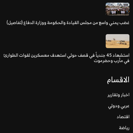
غضب يمني واسع من مجلس القيادة والحكومة ووزارة الدفاع (تفاصيل)
استشهاد 45 جندياً في قصف حوثي استهدف معسكرين لقوات الطوارئ
في مأرب وحضرموت
الاقسام
اخبار وتقارير
عربي ودولي
اقتصاد
رياضة