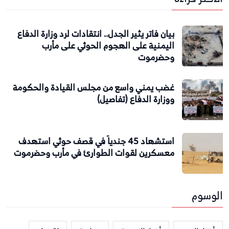
بيان فاتر يثير الجدل.. انتقادات لرد وزارة الدفاع
اليمنية على الهجوم الحوثي على مأرب
وحضرموت
غضب يمني واسع من مجلس القيادة والحكومة
ووزارة الدفاع (تفاصيل)
استشهاد 45 جندياً في قصف حوثي استهدف
معسكرين لقوات الطوارئ في مأرب وحضرموت
الوسوم