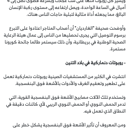
ويسير كل روبوت منها على ست عجلات وبسرعة قصوى تصل إلى 4
أميال في الساعة الواحدة، ويصل ارتفاعه إلى مستوى ركبة الإنسان
البالغ، مما يجعله أداة مثالية لتبلية حاجات الناس هناك.
وأوضحت صحيفة "الغارديان" أن أصحاب المتاجر اعتادوا على التبرع
برسوم التوصيل التي يجرى تحصليها من الناس إلى عمال هيئة الرعاية
الصحية الوطنية في بريطانية، وأن ذلك سيستمر طالما جائحة كورونا
مستمرة.
- روبوتات دنماركية في بلاد التنين
انتشرت في الكثير من المستشفيات الصينية روبوتات دنماركية تعمل
على تطهير وتعقيم الغرف والأدوات بالأشعة فوق البنفسجية.
وتستخدم تلك الآلات مصابيح الأشعة فوق البنفسجية القوية، التي
تدمر الحمض النووي أو الحمض النووي الريبي لأي كائنات دقيقة في
النطاق الذي تعمل فيه.
ومن المعروف أن تأثير الأشعة فوق البنفسجية يشكل خطر على