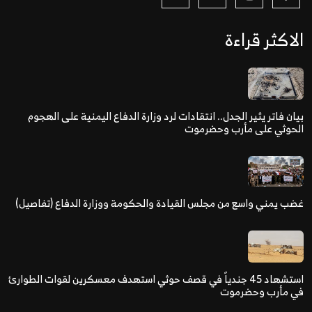
الاكثر قراءة
بيان فاتر يثير الجدل.. انتقادات لرد وزارة الدفاع اليمنية على الهجوم
الحوثي على مأرب وحضرموت
غضب يمني واسع من مجلس القيادة والحكومة ووزارة الدفاع (تفاصيل)
استشهاد 45 جندياً في قصف حوثي استهدف معسكرين لقوات الطوارئ
في مأرب وحضرموت