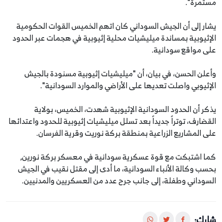
مستمرة".
يشار إلى أن الجيش السوداني كان اتهم الخميس القوات الحكومية
الإثيوبية بمساندة ميليشيات محلية إثيوبية في هجمات عبر الحدود
على مواقع سودانية.
وأعلن الحسن، في بيان، أن "ميليشيات إثيوبية مسنودة بالجيش
الإثيوبي واصلت تعديها على الأراضي والموارد السودانية".
يذكر أن الحدود السودانية الإثيوبية شهدت، الخميس، بولاية
القضارف، توتراً جديداً بعد تسلل ميليشيات إثيوبية للحدود واعتدائها
على المشاريع الزراعية بمنطقة بركة نوريت وقرية الفرسان.
كما اشتبكت مع قوة عسكرية سودانية في معسكر بركة نورين,
بحسب وكالة الأنباء السودانية، ما أدى إلى مقتل نقيب في الجيش
السوداني وطفلة، إلى جانب جرح عدد من العسكريين والمدنيين.
شارك: