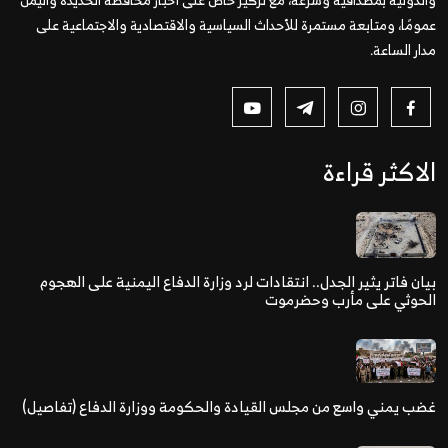
عمومًا، ومتابعة مستمرة للأحداث السياسية والاقتصادية والاجتماعية على
مدار الساعة.
الاكثر قراءة
بيان فاتر يثير الجدل.. انتقادات لرد وزارة الدفاع اليمنية على الهجوم
الحوثي على مأرب وحضرموت
غضب يمني واسع من مجلس القيادة والحكومة ووزارة الدفاع (تفاصيل)