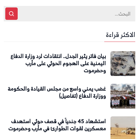
الاكثر قراءة
بيان فاتر يثير الجدل.. انتقادات لرد وزارة الدفاع
اليمنية على الهجوم الحوثي على مأرب
وحضرموت
غضب يمني واسع من مجلس القيادة والحكومة
ووزارة الدفاع (تفاصيل)
استشهاد 45 جندياً في قصف حوثي استهدف
معسكرين لقوات الطوارئ في مأرب وحضرموت