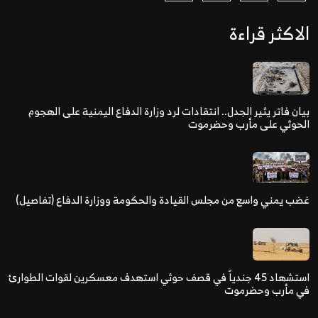
الاكثر قراءة
بيان فاتر يثير الجدل.. انتقادات لرد وزارة الدفاع اليمنية على الهجوم
الحوثي على مأرب وحضرموت
غضب يمني واسع من مجلس القيادة والحكومة ووزارة الدفاع (تفاصيل)
استشهاد 45 جندياً في قصف حوثي استهدف معسكرين لقوات الطوارئ
في مأرب وحضرموت