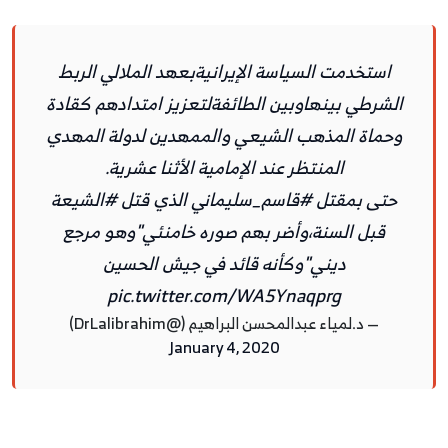
استخدمت السياسة الإيرانيةبعهد الملالي الربط
الشرطي بينهاوبين الطائفةلتعزيز امتدادهم كقادة
وحماة المذهب الشيعي والممهدين لدولة المهدي
المنتظر عند الإمامية الأثنا عشرية.
حتى بمقتل
#قاسم_سليماني
الذي قتل
#الشيعة
قبل السنة،وأضر بهم صوره خامنئي"وهو مرجع
ديني"وكأنه قائد في جيش الحسين
pic.twitter.com/WA5Ynaqprg
— د.لمياء عبدالمحسن البراهيم (@DrLalibrahim)
January 4, 2020