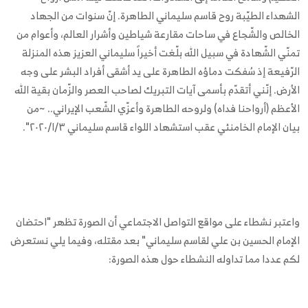
الشهداء الطيّبة روح قاسم سليماني الطاهرة. إنّ سنوات من الجهاد
الخالص والشّجاع في ساحات مقارعة شياطين وأشرار العالم، وأعوام من
تمنّي الشّهادة في سبيل الله بلّغت أخيراً سليماني العزيز هذه المنزلة
الرّفيعة إذ سُفكت دماؤه الطاهرة على يد أشقى أفراد البشر على وجه
الأرض. إنّني أتقدّم بأسمى آيات التبريك لصاحب العصر والزّمان بقية الله
الأعظم (أرواحنا فداه) ولروحه الطاهرة وأعزّي الشّعب الإيراني.. ~من
بيان الإمام الخامنئي عقب استشهاد اللواء قاسم سليماني ٢٠٢٠/١/٣".
واعتبر نشطاء على مواقع التواصل الاجتماعي أن الصورة تظهر "احتضان
الإمام الحسين بن علي لقاسم سليماني" بعد مقتله، وفيما يلي نستعرض
لكم عددا مما تداوله النشطاء حول هذه الصورة: