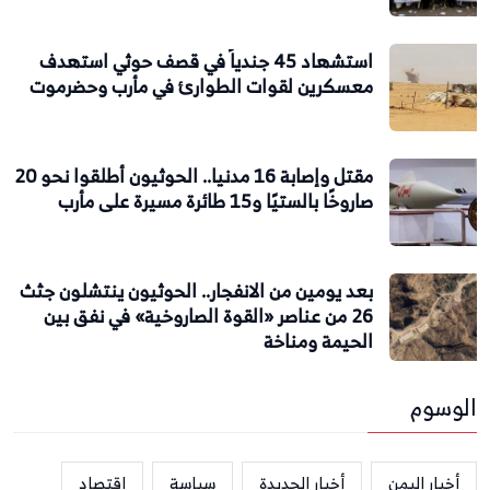
استشهاد 45 جندياً في قصف حوثي استهدف
معسكرين لقوات الطوارئ في مأرب وحضرموت
مقتل وإصابة 16 مدنيا.. الحوثيون أطلقوا نحو 20
صاروخًا بالستيًا و15 طائرة مسيرة على مأرب
بعد يومين من الانفجار.. الحوثيون ينتشلون جثث
26 من عناصر «القوة الصاروخية» في نفق بين
الحيمة ومناخة
الوسوم
أخبار اليمن
أخبار الحديدة
سياسة
اقتصاد