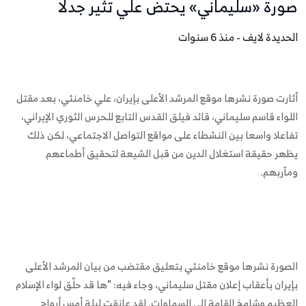
صورة «سليماني» يحتض علي تثير جدلًا
الحديدة لايف - منذ 6 سنوات
أثارت صورة نشرها موقع المرشد الأعلى بإيران، علي خامنئي، بعد مقتل
اللواء قاسم سليماني، قائد فيلق القدس التابع للحرس الثوري الإيراني،
تفاعلا واسعا بين النشطاء على مواقع التواصل الاجتماعي، لكن ذلك
يظهر حقيقة استغلال الدين من قبل الشيعة لتحقيق أطماعهم
ومآربهم.
الصورة نشرها موقع خامنئي بتعليق مقتضب من بيان المرشد الأعلى
بإيران بأعقاب إعلان مقتل سليماني، وجاء فيه: "ها قد حلّق لواء الإسلام
العظيم وشامخ القامة إلى السماوات. لقد عانقت ليلة أمس أرواح