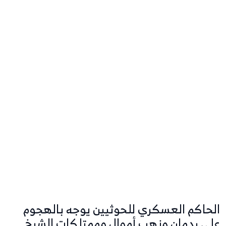
الحاكم العسكري للحوثيين يوجه بالهجوم
على ردمان ونهب أموال وممتلكات الشيخ