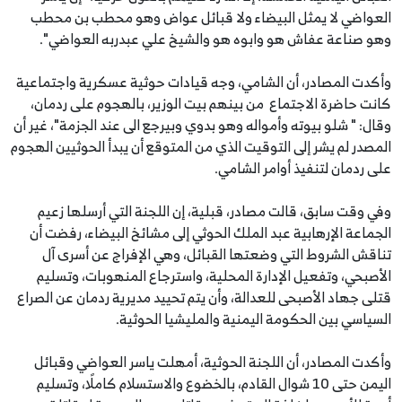
العواضي لا يمثل البيضاء ولا قبائل عواض وهو محطب بن محطب
وهو صناعة عفاش هو وابوه هو والشيخ علي عبدربه العواضي".
وأكدت المصادر، أن الشامي، وجه قيادات حوثية عسكرية واجتماعية
كانت حاضرة الاجتماع من بينهم بيت الوزير، بالهجوم على ردمان،
وقال: " شلو بيوته وأمواله وهو بدوي وبيرجع الى عند الجزمة"، غير أن
المصدر لم يشر إلى التوقيت الذي من المتوقع أن يبدأ الحوثيين الهجوم
على ردمان لتنفيذ أوامر الشامي.
وفي وقت سابق، قالت مصادر، قبلية، إن اللجنة التي أرسلها زعيم
الجماعة الإرهابية عبد الملك الحوثي إلى مشائخ البيضاء، رفضت أن
تناقش الشروط التي وضعتها القبائل، وهي الإفراج عن أسرى آل
الأصبحي، وتفعيل الإدارة المحلية، واسترجاع المنهوبات، وتسليم
قتلى جهاد الأصبحى للعدالة، وأن يتم تحييد مديرية ردمان عن الصراع
السياسي بين الحكومة اليمنية والمليشيا الحوثية.
وأكدت المصادر، أن اللجنة الحوثية، أمهلت ياسر العواضي وقبائل
اليمن حتى 10 شوال القادم، بالخضوع والاستسلام كاملًا، وتسليم