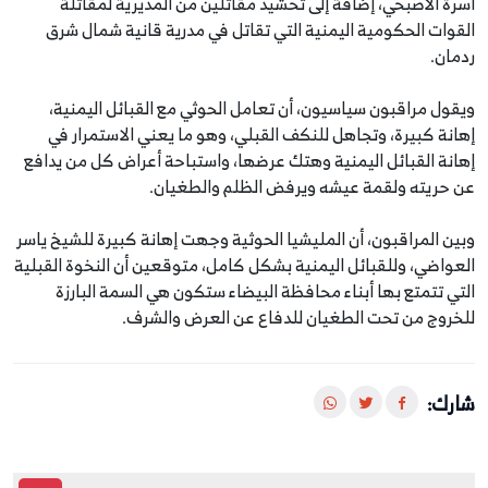
أسرة الأصبحي، إضافة إلى تحشيد مقاتلين من المديرية لمقاتلة
القوات الحكومية اليمنية التي تقاتل في مدرية قانية شمال شرق
ردمان.
ويقول مراقبون سياسيون، أن تعامل الحوثي مع القبائل اليمنية،
إهانة كبيرة، وتجاهل للنكف القبلي، وهو ما يعني الاستمرار في
إهانة القبائل اليمنية وهتك عرضها، واستباحة أعراض كل من يدافع
عن حريته ولقمة عيشه ويرفض الظلم والطغيان.
وبين المراقبون، أن المليشيا الحوثية وجهت إهانة كبيرة للشيخ ياسر
العواضي، وللقبائل اليمنية بشكل كامل، متوقعين أن النخوة القبلية
التي تتمتع بها أبناء محافظة البيضاء ستكون هي السمة البارزة
للخروج من تحت الطغيان للدفاع عن العرض والشرف.
شارك: