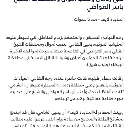
ياسر العواضي
الحديدة لايف - منذ 6 سنوات
وجه القيادي العسكري والمتحكم بزمام المناطق التي تسيطر عليها
المليشيا الحوثية، يحيى الشامي، بنهب أموال وممتلكات الشيخ
القبلي ياسر العواضي في العاصمة صنعاء، نتيجة لمواقفه الأخيرة
الرافضة لهتك الحوثيين أعراض وشرف القبائل اليمنية في محافظة
البيضاء (جنوب شرق).
وقالت مصادر قبلية، كانت حاضرة عندما وجه الشامي، القيادات
الحوثية، بالهجوم على منطقة ردمان والسيطرة عليها، إن الشامي،
تلفظ بألفاظ قبيحة، وأعتبر أن ياسر العواضي والشيخ علي عبد ربه
مجرد صناعة عفاشية، ولابد من تربيتهم.
وبينت المصادر لـ«الحديدة لايف»، أن يحيى الشامي، كان قد اجتمع
بمشائخ الطفة والمجانح من سادة ريام، الذين عرضوا عليه مطالب
القبائل اليمنية الخمسة؛ إلا أنه رد عليهم بالقول حرفيًا، "إن ياسر