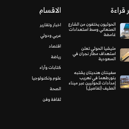
 قراءة
الاقسام
الحوثيون يختفون من الشارع
اخبار وتقارير
الصنعاني وسط استعدادات
غامضة
عربي ودولي
اقتصاد
مليشيا الحوثي تعلن
استهداف مطار نجران في
رياضة
السعودية
كتابات وآراء
سفينتان هنديتان يشتبه
بتورطهما في تهريب
علوم وتكنولوجيا
إمدادات للحوثيين عبر ميناء
الصليف (تفاصيل)
الصحة
ثقافة وفن