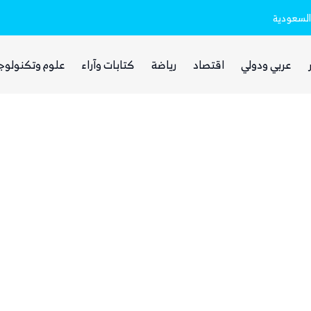
السعودية
ذا ناشيونال: توسع حضور الحوثيين في العر
عربي ودولي
اقتصاد
رياضة
كتابات وآراء
علوم وتكنولوج