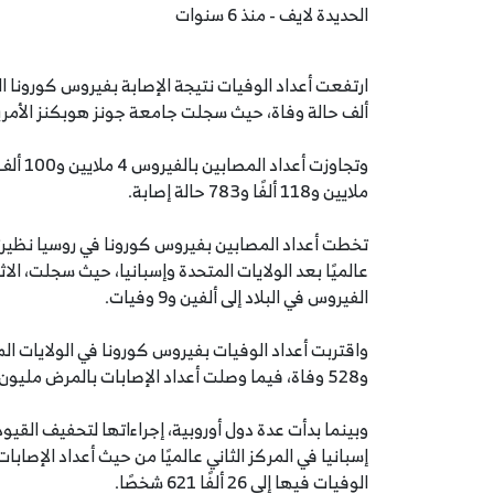
الحديدة لايف - منذ 6 سنوات
ألف حالة وفاة، حيث سجلت جامعة جونز هوبكنز الأمريكية، الاثنين، 282 ألفً
ملايين و118 ألفًا و783 حالة إصابة.
تخطت أعداد المصابين بفيروس كورونا في روسيا نظيرتها
الفيروس في البلاد إلى ألفين و9 وفيات.
و528 وفاة، فيما وصلت أعداد الإصابات بالمرض مليون و329 ألفًا و779 شخصًا.
وبينما بدأت عدة دول أوروبية، إجراءاتها لتحفيف القيو
الوفيات فيها إلى 26 ألفًا 621 شخصًا.