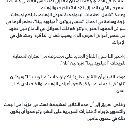
المفرط في الدماغ، وهما يؤديان معًا إلى الانتكاس العصبي والانحدار
المعرفي الذي يقود إلى الإصابة بالخرف والزهايمر.
وعادة، تشمل العلامات البيولوجية لمرض الزهايمر، تراكم لويحات
لزجة وسامة في الدماغ، تسمى بروتين "أميلويد بيتا"، يظهر أثرها في
سوائل العمود الفقري، وتتراكم تلك السوائل في الدماغ قبل عقود
من ظهور أعراض المرض، الذي يسبب فقدان الذاكرة، ومشاكل في
الإدراك.
واختبر الباحثون اللقاح الجديد على مجموعة من الفئران المصابة
بلويحات "أميلويد بيتا" وبروتين "تاو".
ووجد الفريق أن اللقاح يبطئ تراكم لويحات "أميلويد بيتا" وبروتين
"تاو" في الدماغ، ما يؤخر ظهور أعراض الزهايمر والخرف لدى كبار
السن.
وخلص الفريق إلى أن هذه النتائج المشجعة، تستدعى مزيًدا من البحث
والتطوير لإجراء الاختبارات السريرية على البشر، وتوقعوا أن يكون
ذلك في غضون عامين.