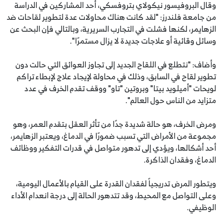
وقال البروفيسور نيكولاي بتروفسكي، أحد المشاركين في الدراسة
من جامعة فلندرز: "لقد كانت هناك محاولات عدة لتطوير لقاحات ضد
الزهايمر، لكنها فشلت في التجارب السريرية، وبالتالي فإن البحث عن
وسائل وقائية أو علاجات جديدة لا يزال مستمرًا".
وأضاف: "نتطلع في اللقاح الجديد إلى تجاوز العوائق التي حالت دون
تطوير لقاح في السابق، وذلك في محاولة لإيجاد علاج لإبطاء تراكم
لويحات "أميلويد بيتا" وبروتين "تاو" ووقف تقدم الخرف في عدد
متزايد من الناس حول العالم".
ومرض الخرف، هو حالة شديدة جدًا من تأثر العقل بتقدم العمر، وهو
مجموعة من الأمراض التي تسبب ضمورًا في الدماغ، ويعتبر الزهايمر،
أحد أشكالها، ويؤدي إلى تدهور متواصل في قدرات التفكير ووظائف
الدماغ، وفقدان الذاكرة.
ويتطور المرض تدريجياً لفقدان القدرة على القيام بالأعمال اليومية،
وعلى التواصل مع المحيط، وقد تتدهور الحالة إلى درجة انعدام الأداء
الوظيفي.