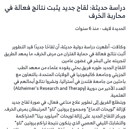
دراسة حديثة: لقاح جديد يثبت نتائج فعالة في
محاربة الخرف
الحديدة لايف - منذ 6 سنوات
وكالات- أظهرت دراسة دولية حديثة، أن لقاحًا جديدًا قيد التطوير
أثبت نتائج فعالة في حماية الفئران من مرض الخرف، ما يمهد الطريق
لتجربته على البشر في غضون عامين.
اللقاح الجديد طوره فريق بحثي يقوده علماء من معهد الطب
الجزيئي وجامعة كاليفورنيا في الولايات المتحدة، بالتعاون مع
باحثين من جامعة فلندرز في أستراليا، ونشروا نتائج أبحاثهم في
العدد الأخير من دورية (Alzheimer's Research and Therapy)
العلمية.
ويتطلع الفريق إلى تطوير علاج مناعي فعال، في صورة لقاح جديد
لإزالة "لويحات الدماغ" ومجموع بروتين "تاو" المرتبطان بمرض الخرف.
ويركز اللقاح الجديد على إزالة لويحات "أميلويد بيتا" المتراكمة
والتشابك الليفي العصبي الذي يتكون نتيجة تراكم بروتين "تاو"