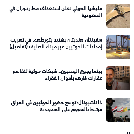
مليشيا الحوثي تعلن استهداف مطار نجران في
السعودية
سفينتان هنديتان يشتبه بتورطهما في تهريب
إمدادات للحوثيين عبر ميناء الصليف (تفاصيل)
بينما يجوع اليمنيون.. شبكات حوثية تتقاسم
عقارات فارهة بأموال الفقراء
ذا ناشيونال: توسع حضور الحوثيين في العراق
مرتبط بالهجوم على السعودية