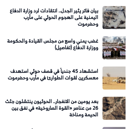
بيان فاتر يثير الجدل.. انتقادات لرد وزارة الدفاع
اليمنية على الهجوم الحوثي على مأرب
وحضرموت
غضب يمني واسع من مجلس القيادة والحكومة
ووزارة الدفاع (تفاصيل)
استشهاد 45 جندياً في قصف حوثي استهدف
معسكرين لقوات الطوارئ في مأرب وحضرموت
بعد يومين من الانفجار.. الحوثيون ينتشلون جثث
26 من عناصر «القوة الصاروخية» في نفق بين
الحيمة ومناخة