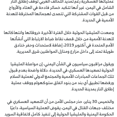
عملياتها العسكرية رغم تمديد التحالف العربي لوقف إطلاق النار
الشامل في اليمن، غير أنها تتكبد خسائر فادحة في العتاد والأرواح
من قبل القوات المشتركة التي تتصدى لهجماتها المخترقة للهدنة
الأممية في الحديدة.
وصعدت المليشيا الحوثية خلال الفترة الأخيرة خروقاتها وانتهاكاتها
للهدنة الأممية من خلال قصف نقاط ضباط الارتباط التي أنشأتها
الأمم المتحدة في أكتوبر 2019، إضافة لاستحداث وحفر خنادق
طويلة تمتد إلى داخل مزارع ومنازل المواطنين شرق المديرية.
ويقول مراقبون سياسيون في الشأن اليمني، إن مواصلة المليشيا
الحوثية تصعيدها العسكري في الحديدة، دلالة واضحة بعدم قبول
تلك الجماعات المبادرات الأممية والمجتمع الدولي لعملية السلام
ورفضها تطبيق أي بند من بنود اتفاق ستوكهولم ووقف عملية
إطلاق النار بمدينة الحديدة.
والخميس 30 يناير، حذر مجلس الأمن من أن التصعيد العسكري في
مختلف جبهات القتال في اليمن، يقوض العملية السياسية، داعيًا
الحكومة اليمنية والمليشيا الحوثية إلى تنفيذ كامل لاتفاقية السويد