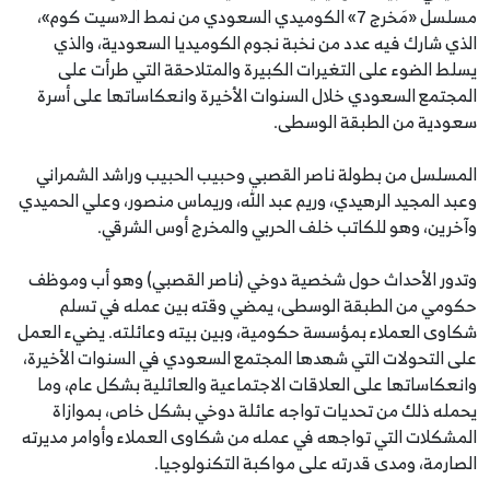
مسلسل «مَخرج 7» الكوميدي السعودي من نمط الـ«سيت كوم»،
الذي شارك فيه عدد من نخبة نجوم الكوميديا السعودية، والذي
يسلط الضوء على التغيرات الكبيرة والمتلاحقة التي طرأت على
المجتمع السعودي خلال السنوات الأخيرة وانعكاساتها على أسرة
سعودية من الطبقة الوسطى.
المسلسل من بطولة ناصر القصبي وحبيب الحبيب وراشد الشمراني
وعبد المجيد الرهيدي، وريم عبد الله، وريماس منصور، وعلي الحميدي
وآخرين، وهو للكاتب خلف الحربي والمخرج أوس الشرقي.
وتدور الأحداث حول شخصية دوخي (ناصر القصبي) وهو أب وموظف
حكومي من الطبقة الوسطى، يمضي وقته بين عمله في تسلم
شكاوى العملاء بمؤسسة حكومية، وبين بيته وعائلته. يضيء العمل
على التحولات التي شهدها المجتمع السعودي في السنوات الأخيرة،
وانعكاساتها على العلاقات الاجتماعية والعائلية بشكل عام، وما
يحمله ذلك من تحديات تواجه عائلة دوخي بشكل خاص، بموازاة
المشكلات التي تواجهه في عمله من شكاوى العملاء وأوامر مديرته
الصارمة، ومدى قدرته على مواكبة التكنولوجيا.