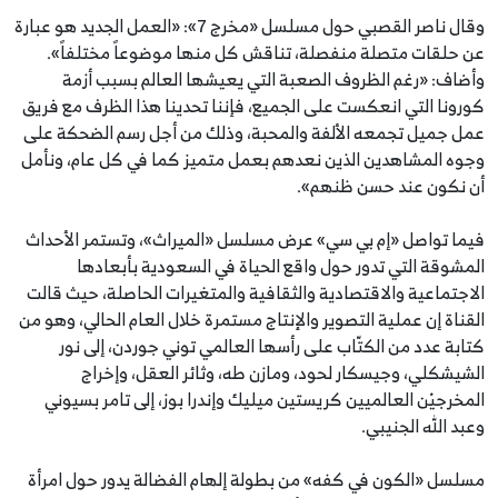
وقال ناصر القصبي حول مسلسل «مخرج 7»: «العمل الجديد هو عبارة
عن حلقات متصلة منفصلة، تناقش كل منها موضوعاً مختلفاً».
وأضاف: «رغم الظروف الصعبة التي يعيشها العالم بسبب أزمة
كورونا التي انعكست على الجميع، فإننا تحدينا هذا الظرف مع فريق
عمل جميل تجمعه الألفة والمحبة، وذلك من أجل رسم الضحكة على
وجوه المشاهدين الذين نعدهم بعمل متميز كما في كل عام، ونأمل
أن نكون عند حسن ظنهم».
فيما تواصل «إم بي سي» عرض مسلسل «الميراث»، وتستمر الأحداث
المشوقة التي تدور حول واقع الحياة في السعودية بأبعادها
الاجتماعية والاقتصادية والثقافية والمتغيرات الحاصلة، حيث قالت
القناة إن عملية التصوير والإنتاج مستمرة خلال العام الحالي، وهو من
كتابة عدد من الكتّاب على رأسها العالمي توني جوردن، إلى نور
الشيشكلي، وجيسكار لحود، ومازن طه، وثائر العقل، وإخراج
المخرجيْن العالميين كريستين ميليك وإندرا بوز، إلى تامر بسيوني
وعبد الله الجنيبي.
مسلسل «الكون في كفه» من بطولة إلهام الفضالة يدور حول امرأة