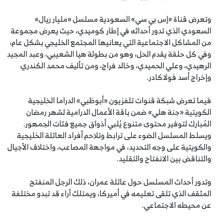
وتعرض قناة «إس بي سي» السعودية مسلسل «مليار ريال»
السعودي الذي تدور أحداثه في إطار كوميدي، حيث يعرض مجموعة
من المشاكل الاجتماعية التي يعانيها المجتمع الخليجي بشكل عام،
وفي كل حلقة يقدم الحل، وهو من بطولة هيا الشعيبي، وعبد المجيد
الرهيدي، وعلي الحميدي، وخالد فراج، ومن تأليف محمد الكندري
وإخراج أسد فولاكادر.
فيما تعرض شبكة قنوات تلفزيون «أبوظبي» الدراما الخليجية
الكويتية «جنة هلي» ضمن باقة الأعمال الدرامية لشهر رمضان
المُبارك لتوفير محتوى متنوع يُلبي أذواق جميع فئات الجمهور.
ويسلط المسلسل الضوء على ترابط وتلاحم أفراد العائلة الخليجية
والكويتية على وجه التحديد، في مواجهة المصاعب، واختلاف الأجيال
والتناقض بين الانفتاح والتقليد.
وتدور أحداث المسلسل حول عائلة عمران، ذلك الرجل المنفتح
المثقف الذي تلقى تعليمه في أميركا، ويمتلك آراء قد تبدو مختلفة
عن محيطه الاجتماعي.