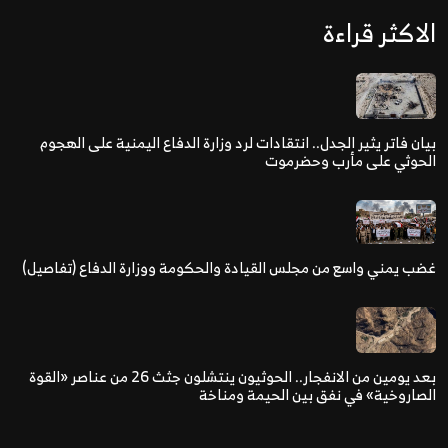
الاكثر قراءة
بيان فاتر يثير الجدل.. انتقادات لرد وزارة الدفاع اليمنية على الهجوم
الحوثي على مأرب وحضرموت
غضب يمني واسع من مجلس القيادة والحكومة ووزارة الدفاع (تفاصيل)
بعد يومين من الانفجار.. الحوثيون ينتشلون جثث 26 من عناصر «القوة
الصاروخية» في نفق بين الحيمة ومناخة