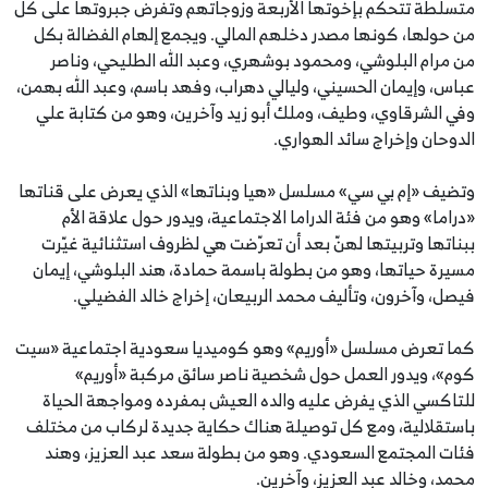
متسلطة تتحكم بإخوتها الأربعة وزوجاتهم وتفرض جبروتها على كل
من حولها، كونها مصدر دخلهم المالي. ويجمع إلهام الفضالة بكل
من مرام البلوشي، ومحمود بوشهري، وعبد الله الطليحي، وناصر
عباس، وإيمان الحسيني، وليالي دهراب، وفهد باسم، وعبد الله بهمن،
وفي الشرقاوي، وطيف، وملك أبو زيد وآخرين، وهو من كتابة علي
الدوحان وإخراج سائد الهواري.
وتضيف «إم بي سي» مسلسل «هيا وبناتها» الذي يعرض على قناتها
«دراما» وهو من فئة الدراما الاجتماعية، ويدور حول علاقة الأم
ببناتها وتربيتها لهنّ بعد أن تعرّضت هي لظروف استثنائية غيّرت
مسيرة حياتها، وهو من بطولة باسمة حمادة، هند البلوشي، إيمان
فيصل، وآخرون، وتأليف محمد الربيعان، إخراج خالد الفضيلي.
كما تعرض مسلسل «أوريم» وهو كوميديا سعودية اجتماعية «سيت
كوم»، ويدور العمل حول شخصية ناصر سائق مركبة «أوريم»
للتاكسي الذي يفرض عليه والده العيش بمفرده ومواجهة الحياة
باستقلالية، ومع كل توصيلة هناك حكاية جديدة لركاب من مختلف
فئات المجتمع السعودي. وهو من بطولة سعد عبد العزيز، وهند
محمد، وخالد عبد العزيز، وآخرين.