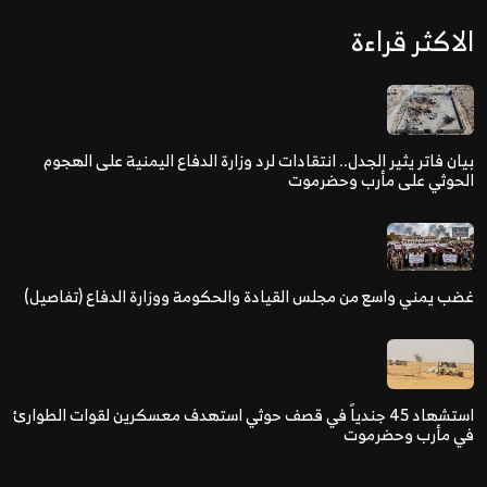
الاكثر قراءة
بيان فاتر يثير الجدل.. انتقادات لرد وزارة الدفاع اليمنية على الهجوم
الحوثي على مأرب وحضرموت
غضب يمني واسع من مجلس القيادة والحكومة ووزارة الدفاع (تفاصيل)
استشهاد 45 جندياً في قصف حوثي استهدف معسكرين لقوات الطوارئ
في مأرب وحضرموت