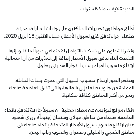
الحديدة لايف - منذ 6 سنوات
أطلق مواطنون تحذيرات للساكنين على جنبات السايلة بمدينة
صنعاء، جراء تدفق غزير لسيول الأمطار، مساء الاثنين 13 أبريل 2020.
ونشر ناشطون على شبكات التواصل الاجتماعي صوراً لما قالوا إنها
التقطت أثناء تدفق سيول الأمطار إضافة إلى تحذيرات من أن احتمالية
ارتفاع منسوب المياه بسبب انفجار السد بني بهلول.
وتظهر الصور ارتفاع منسوب السيول التي غمرت جنبات السائلة
الممتدة من جنوب صنعاء إلى شمالها، والتي تشق العاصمة صنعاء
وتمر من أكثر المناطق كثافة سكانية.
ونقل موقع نيوزيمن عن مصادر محلية، أن سيولاً جارفة تتدفق باتجاه
العاصمة صنعاء من مناطق خولان وسنحان (جنوباً)، وروى شهود
عيان ارتفاع منسوب سيول الأمطار المتدفقة باتجاه صنعاء في
مناطق الخفجي والحثيلي وسعوان وشعوب وباب اليمن.