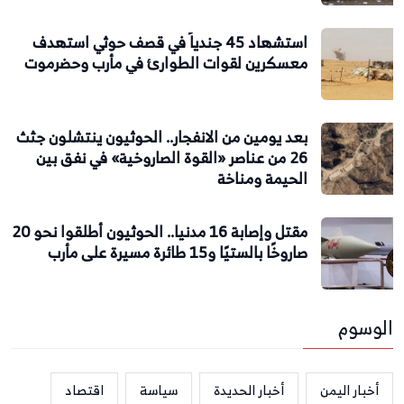
استشهاد 45 جندياً في قصف حوثي استهدف
معسكرين لقوات الطوارئ في مأرب وحضرموت
بعد يومين من الانفجار.. الحوثيون ينتشلون جثث
26 من عناصر «القوة الصاروخية» في نفق بين
الحيمة ومناخة
مقتل وإصابة 16 مدنيا.. الحوثيون أطلقوا نحو 20
صاروخًا بالستيًا و15 طائرة مسيرة على مأرب
الوسوم
أخبار اليمن
أخبار الحديدة
سياسة
اقتصاد