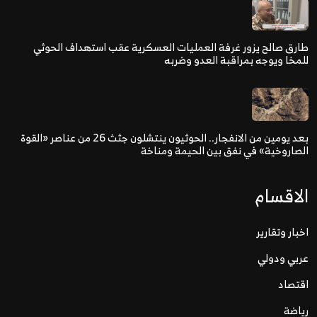
طارق صالح يزور غرفة العمليات العسكرية عقب استهداف الحوثي
للمخا ويوجه بمراقبة العدو وضربه
بعد يومين من الانفجار.. الحوثيون ينتشلون جثث 26 من عناصر «القوة
الصاروخية» في نفق بين الحيمة ومناخة
الاقسام
اخبار وتقارير
عربي ودولي
اقتصاد
رياضة