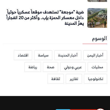
ضربة "موجعة" تستهدف موقعاً عسكرياً حوثياً
داخل معسكر الحمزة بإب.. وأكثر من 20 انفجاراً
يهزّ المدينة
الوسوم
أخبار اليمن
أخبار الحديدة
سياسة
اقتصاد
محليات
عربي ودولي
صحة
رياضة
تكنولوجيا
تقارير
ثقافة