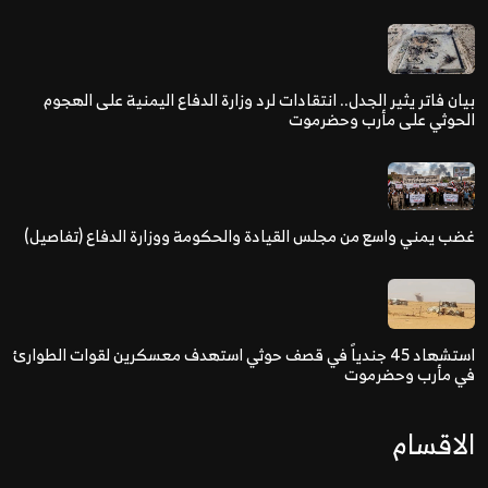
بيان فاتر يثير الجدل.. انتقادات لرد وزارة الدفاع اليمنية على الهجوم
الحوثي على مأرب وحضرموت
غضب يمني واسع من مجلس القيادة والحكومة ووزارة الدفاع (تفاصيل)
استشهاد 45 جندياً في قصف حوثي استهدف معسكرين لقوات الطوارئ
في مأرب وحضرموت
الاقسام