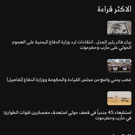
الاكثر قراءة
بيان فاتر يثير الجدل.. انتقادات لرد وزارة الدفاع اليمنية على الهجوم
الحوثي على مأرب وحضرموت
غضب يمني واسع من مجلس القيادة والحكومة ووزارة الدفاع (تفاصيل)
استشهاد 45 جندياً في قصف حوثي استهدف معسكرين لقوات الطوارئ
في مأرب وحضرموت