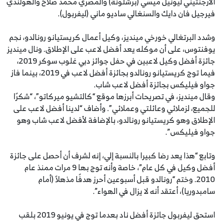
الأرجنتيني ليونيل ميسي (برشلونة) والمصري محمد صلاح والهولندي
فيرجيل فان دايك والسنغالي ساديو ماني (ليفربول).
وشدد البرتغالي خورخي مينديز، وكيل أعمال كريستيانو رونالدو، نجم
يوفنتوس، على أن موكله يعد أفضل لاعب على الإطلاق. ونال مينديز
جائزة أفضل وكيل لاعبين في حفل جوائز دبي غلوب سوكر 2019،
فيما توج كريستيانو رونالدو بجائزة أفضل لاعب في 2019، بينما فاز
جواو فيليكس بجائزة أفضل لاعب شاب.
وقال مينديز، في تصريحات أبرزها موقع “كالتشيو ميركاتو”، “شكرًا
للجميع، لزملائي وعائلتي وعملائي”. وأضاف “لدينا أفضل لاعب على
الإطلاق وهو كريستيانو رونالدو، بالإضافة لأفضل لاعب شاب وهو
جواو فيليكس”.
وتابع “هذا يعد رضا كبيرا بالنسبة إلي، إنه لشرف أن أحصل على جائزة
أفضل وكيل في كل عام”، خاصة وأنه توج بها 9 مرات ممنذ عام
2010. وختم “رونالدو قبل أسبوعين أحرز هدفًا مذهلاً (أمام
سامبدوريا)، أعتقد أنه لا يزال في الهواء”.
استحق ليفربول جائزة أفضل ناد بعدما توج في يونيو 2019 بلقب