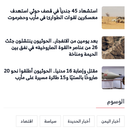
استشهاد 45 جندياً في قصف حوثي استهدف
معسكرين لقوات الطوارئ في مأرب وحضرموت
بعد يومين من الانفجار.. الحوثيون ينتشلون جثث
26 من عناصر «القوة الصاروخية» في نفق بين
الحيمة ومناخة
مقتل وإصابة 16 مدنيا.. الحوثيون أطلقوا نحو 20
صاروخًا بالستيًا و15 طائرة مسيرة على مأرب
الوسوم
أخبار اليمن
أخبار الحديدة
سياسة
اقتصاد