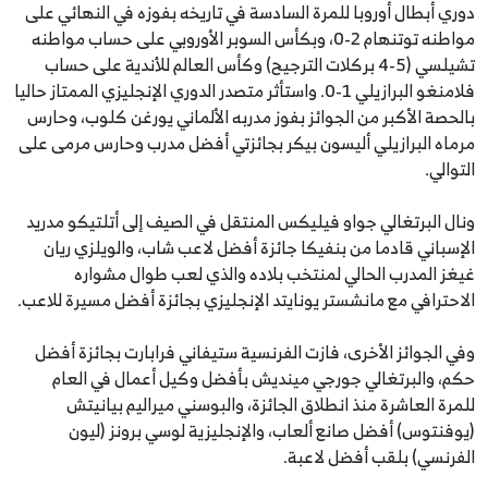
دوري أبطال أوروبا للمرة السادسة في تاريخه بفوزه في النهائي على
مواطنه توتنهام 2-0، وبكأس السوبر الأوروبي على حساب مواطنه
تشيلسي (5-4 بركلات الترجيح) وكأس العالم للأندية على حساب
فلامنغو البرازيلي 1-0. واستأثر متصدر الدوري الإنجليزي الممتاز حاليا
بالحصة الأكبر من الجوائز بفوز مدربه الألماني يورغن كلوب، وحارس
مرماه البرازيلي أليسون بيكر بجائزتي أفضل مدرب وحارس مرمى على
التوالي.
ونال البرتغالي جواو فيليكس المنتقل في الصيف إلى أتلتيكو مدريد
الإسباني قادما من بنفيكا جائزة أفضل لاعب شاب، والويلزي ريان
غيغز المدرب الحالي لمنتخب بلاده والذي لعب طوال مشواره
الاحترافي مع مانشستر يونايتد الإنجليزي بجائزة أفضل مسيرة للاعب.
وفي الجوائز الأخرى، فازت الفرنسية ستيفاني فرابارت بجائزة أفضل
حكم، والبرتغالي جورجي مينديش بأفضل وكيل أعمال في العام
للمرة العاشرة منذ انطلاق الجائزة، والبوسني ميراليم بيانيتش
(يوفنتوس) أفضل صانع ألعاب، والإنجليزية لوسي برونز (ليون
الفرنسي) بلقب أفضل لاعبة.