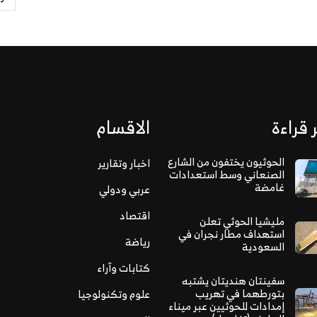
 قراءة
الاقسام
الحوثيون يختفون من الشارع
اخبار وتقارير
الصنعاني وسط استعدادات
غامضة
عربي ودولي
اقتصاد
مليشيا الحوثي تعلن
استهداف مطار نجران في
رياضة
السعودية
كتابات وآراء
سفينتان هنديتان يشتبه
بتورطهما في تهريب
علوم وتكنولوجيا
إمدادات للحوثيين عبر ميناء