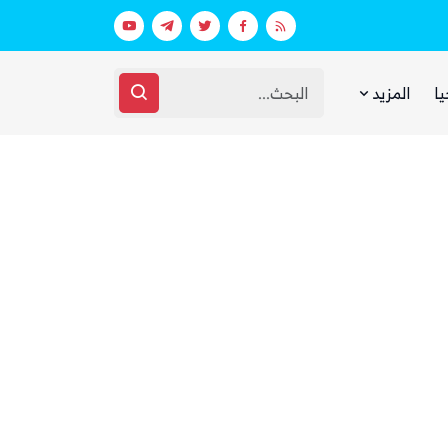
في السعودية
ذا ناشيونال: توسع حضور الحوثيين في ال
يا
المزيد