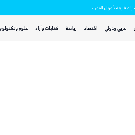
رات فارهة بأموال الفقراء
مليشيا الحوثي تعلن استهداف مطار نجران 
عربي ودولي
اقتصاد
رياضة
كتابات وآراء
علوم وتكنولوج