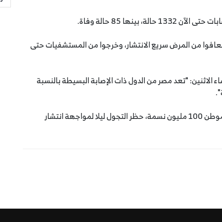
 بينها 85 حالة وفاة.
الصحة المصرية، في بيان، أن 259 شخصا تعافوا من المرض سريع الانتشار، وخرجوا من المستشفيات حتى
اء الاثنين: "تعد مصر من الدول ذات الإصابة البسيطة بالنسبة
.
وفرضت مصر، أكبر دولة عربية من حيث عدد السكان وموطن 100 مليون نسمة، حظر التجول ليلا لمواجهة انتشار