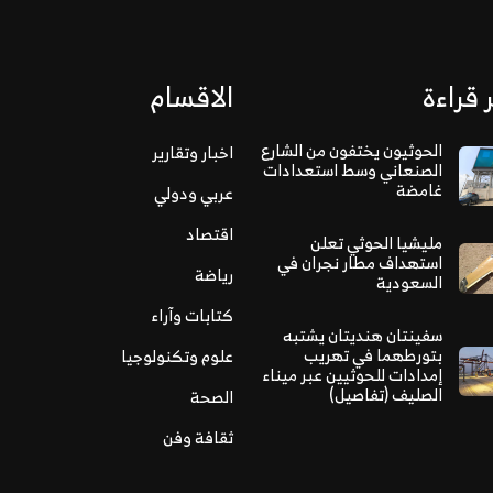
 قراءة
الاقسام
الحوثيون يختفون من الشارع
اخبار وتقارير
الصنعاني وسط استعدادات
غامضة
عربي ودولي
اقتصاد
مليشيا الحوثي تعلن
استهداف مطار نجران في
رياضة
السعودية
كتابات وآراء
سفينتان هنديتان يشتبه
بتورطهما في تهريب
علوم وتكنولوجيا
إمدادات للحوثيين عبر ميناء
الصليف (تفاصيل)
الصحة
ثقافة وفن