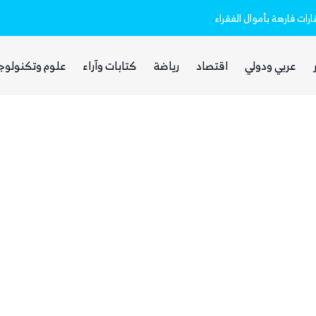
رات فارهة بأموال الفقراء
مليشيا الحوثي تعلن استهداف مطار نجران 
عربي ودولي
اقتصاد
رياضة
كتابات وآراء
علوم وتكنولوج