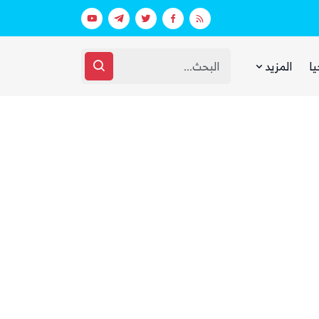
في السعودية
ذا ناشيونال: توسع حضور الحوثيين في ال
يا
المزيد