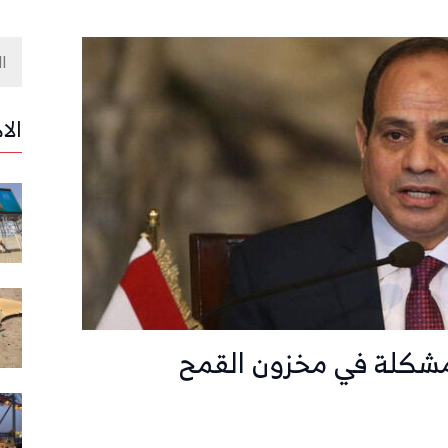
الا
مشكلة في مخزون القمح