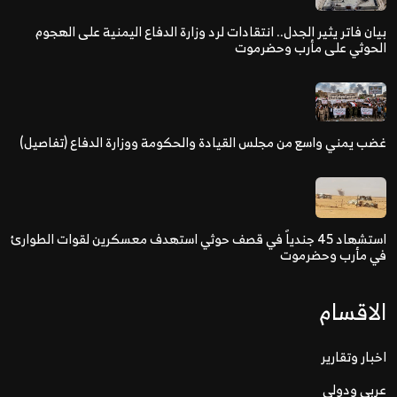
بيان فاتر يثير الجدل.. انتقادات لرد وزارة الدفاع اليمنية على الهجوم
الحوثي على مأرب وحضرموت
غضب يمني واسع من مجلس القيادة والحكومة ووزارة الدفاع (تفاصيل)
استشهاد 45 جندياً في قصف حوثي استهدف معسكرين لقوات الطوارئ
في مأرب وحضرموت
الاقسام
اخبار وتقارير
عربي ودولي