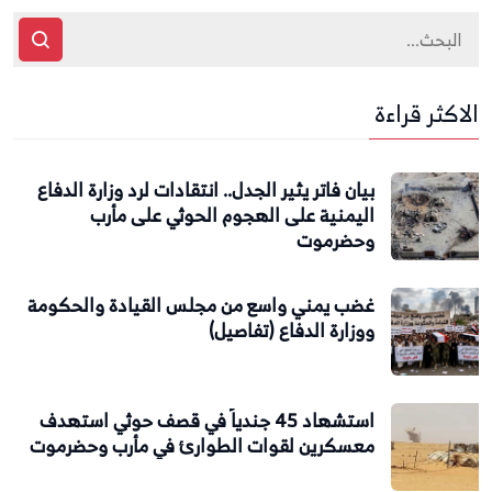
الاكثر قراءة
بيان فاتر يثير الجدل.. انتقادات لرد وزارة الدفاع
اليمنية على الهجوم الحوثي على مأرب
وحضرموت
غضب يمني واسع من مجلس القيادة والحكومة
ووزارة الدفاع (تفاصيل)
استشهاد 45 جندياً في قصف حوثي استهدف
معسكرين لقوات الطوارئ في مأرب وحضرموت