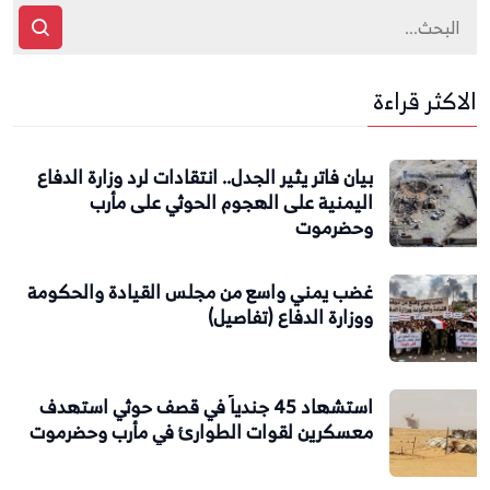
الاكثر قراءة
بيان فاتر يثير الجدل.. انتقادات لرد وزارة الدفاع
اليمنية على الهجوم الحوثي على مأرب
وحضرموت
غضب يمني واسع من مجلس القيادة والحكومة
ووزارة الدفاع (تفاصيل)
استشهاد 45 جندياً في قصف حوثي استهدف
معسكرين لقوات الطوارئ في مأرب وحضرموت