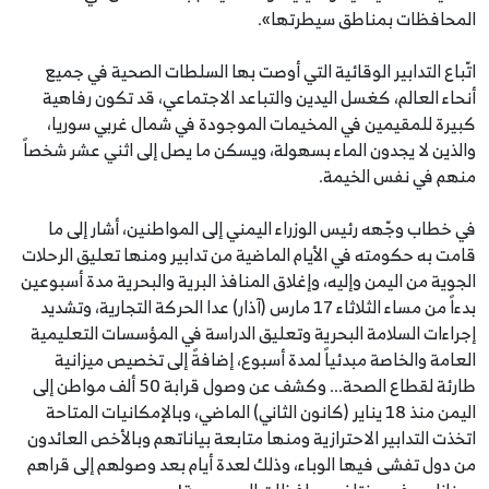
المحافظات بمناطق سيطرتها».
اتّباع التدابير الوقائية التي أوصت بها السلطات الصحية في جميع
أنحاء العالم، كغسل اليدين والتباعد الاجتماعي، قد تكون رفاهية
كبيرة للمقيمين في المخيمات الموجودة في شمال غربي سوريا،
والذين لا يجدون الماء بسهولة، ويسكن ما يصل إلى اثني عشر شخصاً
منهم في نفس الخيمة.
في خطاب وجّهه رئيس الوزراء اليمني إلى المواطنين، أشار إلى ما
قامت به حكومته في الأيام الماضية من تدابير ومنها تعليق الرحلات
الجوية من اليمن وإليه، وإغلاق المنافذ البرية والبحرية مدة أسبوعين
بدءاً من مساء الثلاثاء 17 مارس (آذار) عدا الحركة التجارية، وتشديد
إجراءات السلامة البحرية وتعليق الدراسة في المؤسسات التعليمية
العامة والخاصة مبدئياً لمدة أسبوع، إضافةً إلى تخصيص ميزانية
طارئة لقطاع الصحة... وكشف عن وصول قرابة 50 ألف مواطن إلى
اليمن منذ 18 يناير (كانون الثاني) الماضي، وبالإمكانيات المتاحة
اتخذت التدابير الاحترازية ومنها متابعة بياناتهم وبالأخص العائدون
من دول تفشى فيها الوباء، وذلك لعدة أيام بعد وصولهم إلى قراهم