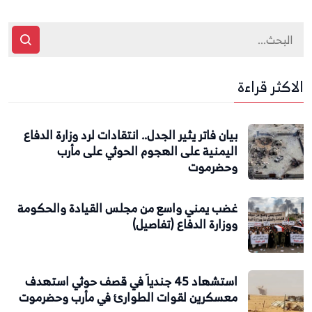
الاكثر قراءة
بيان فاتر يثير الجدل.. انتقادات لرد وزارة الدفاع
اليمنية على الهجوم الحوثي على مأرب
وحضرموت
غضب يمني واسع من مجلس القيادة والحكومة
ووزارة الدفاع (تفاصيل)
استشهاد 45 جندياً في قصف حوثي استهدف
معسكرين لقوات الطوارئ في مأرب وحضرموت