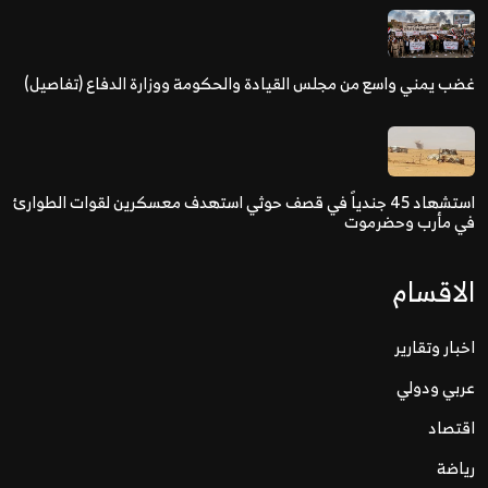
غضب يمني واسع من مجلس القيادة والحكومة ووزارة الدفاع (تفاصيل)
استشهاد 45 جندياً في قصف حوثي استهدف معسكرين لقوات الطوارئ
في مأرب وحضرموت
الاقسام
اخبار وتقارير
عربي ودولي
اقتصاد
رياضة