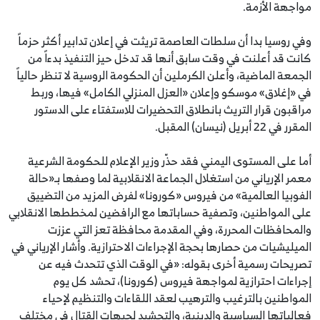
مواجهة الأزمة.
وفي روسيا بدا أن سلطات العاصمة تريثت في إعلان تدابير أكثر حزماً
كانت قد أعلنت في وقت سابق أنها قد تدخل حيز التنفيذ بدءاً من
الجمعة الماضية، وأعلن الكرملين أن الحكومة الروسية لا تنظر حالياً
في «إغلاق» موسكو وإعلان «العزل المنزلي الكامل» فيها، وربط
مراقبون قرار التريث بانطلاق التحضيرات للاستفتاء على الدستور
المقرر في 22 أبريل (نيسان) المقبل.
أما على المستوى اليمني فقد حذّر وزير الإعلام للحكومة الشرعية
معمر الإرياني من استغلال الجماعة الانقلابية لما وصفها بـ«حالة
الفوبيا العالمية» من فيروس «كورونا» لفرض المزيد من التضييق
على المواطنين، وتصفية حساباتها مع الرافضين لمخططها الانقلابي
والمحافظات المحررة، وفي المقدمة محافظة تعز التي عززت
الميليشيات من حصارها بحجة الإجراءات الاحترازية. وأشار الإرياني في
تصريحات رسمية أخرى بقوله: «في الوقت الذي تتحدث فيه عن
إجراءات احترازية لمواجهة فيروس (كورونا)، تحشد كل يوم
المواطنين بالترغيب والترهيب لعقد اللقاءات والتنظيم لإحياء
فعالياتها السياسية والدينية، والتحشيد لجبهات القتال في مختلف