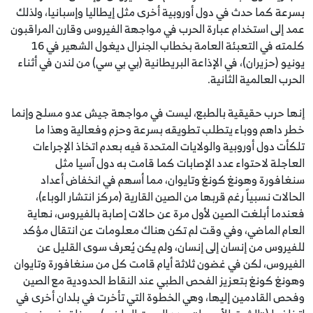
بسرعة كما حدث في دول أوروبية أخرى مثل إيطاليا وإسبانيا، ولذلك
عمد إلى استخدام عبارة الحرب في مواجهة الفيروس وقارن المراقبون
كلمته في التعبئة العامة بخطاب الجنرال ديغول الشهير في 16
يونيو (حزيران)، في الإذاعة البريطانية (بي بي سي) من لندن في أثناء
الحرب العالمية الثانية.
إنها حرب حقيقية بالطبع، ليست في مواجهة جيش عدو مسلح وإنما
خطر داهم ووباء يتطلب تطويقه بسرعة وحزم وفعالية وهذا ما
تلكأت دول أوروبية والولايات المتحدة فيه بعدم اتخاذ الإجراءات
العاجلة لاحتواء عدد الإصابات كما قامت به دول آسيا مثل
سنغافورة وهونغ كونغ وتايوان، مما أسهم في انخفاض أعداد
الحالات نسبياً رغم قربها من الصين القارية (مركز انتشار الوباء)،
فعندما أبلغت الصين لأول مرة عن حالات إصابة بالفيروس، نهاية
العام الماضي، وفي وقت لم تكن هناك معلومات عن انتقال مؤكد
للفيروس من إنسان إلى إنسان، ولم يكن يُعرف سوى القليل عن
الفيروس، لكن في غضون ثلاثة أيام قامت كل من سنغافورة وتايوان
وهونغ كونغ بتعزيز الفحص الطبي عند النقاط الحدودية مع الصين
وفحص القادمين إليها، وهي الخطوة التي تأخرت في بلدان أخرى في