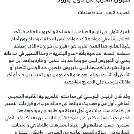
الحديدة لايف - منذ 6 سنوات
للمرة الأولى في تاريخ الصراعات المسلحة والحروب العالمية يتّحد
العالم برمّته في مواجهة عدو واحد ليس له حلفاء ومناصرون أمام
بقية العالم، هذا العدو الفريد هو «فيروس كورونا» الذي وصفته
منظمة الصحة العالمية بأنه «عدو البشرية»، وهذا التعبير في حد ذاته
يعني أن الفيروس ليس موجهاً ضد بلد معين أو قارة بذاتها، بل هو
عدو للبشرية بأكملها، ليس بفيروس عنصري ضد الجنس الأصفر أو
الأبيض أو الأسود، وإنما هو عدو الجميع من دون تمييز بين فرد أو آخر
ولذلك يتوجب على الجميع مواجهته.
وقد كان الرئيس الفرنسي في مداخلته التلفزيونية الثانية، الخميس
الماضي، أول من وصف بلاده بأنها في «حالة حرب»، وكرر ذلك التعبير
في كلمته ست مرات من أجل تعبئة مواطنيه في مواجهة هذا
الخطر، حيث استاء كثيراً من ملاحظة أن الباريسيين بعد كلمته الأولى
استمروا حسب عاداتهم في ارتياد المتنزهات والمقاهي والمحلات
التجارية دون مبالاة للخطر الداهم من الفيروس، وإمكان انتشاره