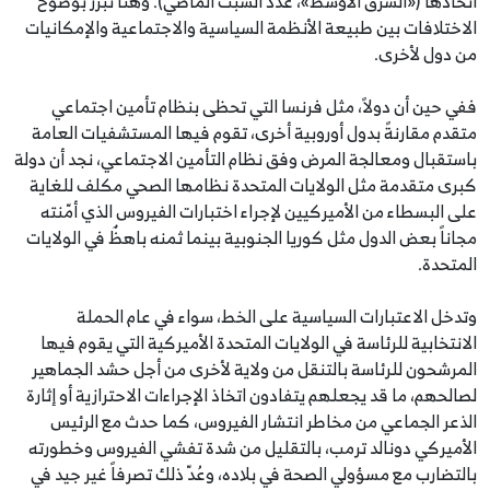
اتخاذها («الشرق الأوسط»، عدد السبت الماضي). وهنا تبرز بوضوح
الاختلافات بين طبيعة الأنظمة السياسية والاجتماعية والإمكانيات
من دول لأخرى.
ففي حين أن دولاً، مثل فرنسا التي تحظى بنظام تأمين اجتماعي
متقدم مقارنةً بدول أوروبية أخرى، تقوم فيها المستشفيات العامة
باستقبال ومعالجة المرض وفق نظام التأمين الاجتماعي، نجد أن دولة
كبرى متقدمة مثل الولايات المتحدة نظامها الصحي مكلف للغاية
على البسطاء من الأميركيين لإجراء اختبارات الفيروس الذي أمّنته
مجاناً بعض الدول مثل كوريا الجنوبية بينما ثمنه باهظٌ في الولايات
المتحدة.
وتدخل الاعتبارات السياسية على الخط، سواء في عام الحملة
الانتخابية للرئاسة في الولايات المتحدة الأميركية التي يقوم فيها
المرشحون للرئاسة بالتنقل من ولاية لأخرى من أجل حشد الجماهير
لصالحهم، ما قد يجعلهم يتفادون اتخاذ الإجراءات الاحترازية أو إثارة
الذعر الجماعي من مخاطر انتشار الفيروس، كما حدث مع الرئيس
الأميركي دونالد ترمب، بالتقليل من شدة تفشي الفيروس وخطورته
بالتضارب مع مسؤولي الصحة في بلاده، وعُدّ ذلك تصرفاً غير جيد في