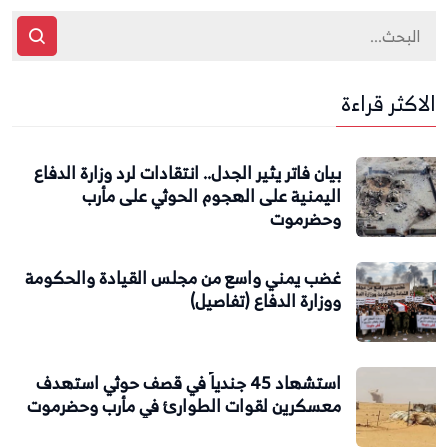
الاكثر قراءة
بيان فاتر يثير الجدل.. انتقادات لرد وزارة الدفاع
اليمنية على الهجوم الحوثي على مأرب
وحضرموت
غضب يمني واسع من مجلس القيادة والحكومة
ووزارة الدفاع (تفاصيل)
استشهاد 45 جندياً في قصف حوثي استهدف
معسكرين لقوات الطوارئ في مأرب وحضرموت