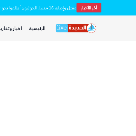
آخر الأخبار
بعد يومين من الانفجار.. الحوثيون ينتشلون جثث 26 من عناصر «القوة الصاروخية» في نفق بين الحيمة ومناخة
الرئيسية
اخبار وتقارير