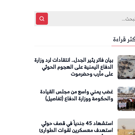
كثر قراءة
بيان فاتر يثير الجدل.. انتقادات لرد وزارة
الدفاع اليمنية على الهجوم الحوثي
على مأرب وحضرموت
غضب يمني واسع من مجلس القيادة
والحكومة ووزارة الدفاع (تفاصيل)
استشهاد 45 جندياً في قصف حوثي
استهدف معسكرين لقوات الطوارئ