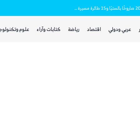
مقتل وإصابة 16 مدنيا.. الحوثيون أطلقوا نحو 20 صاروخًا بالستيًا و15 طائرة مسيرة على مأرب
غضب يمني واسع من مجلس القيادة والحكومة
عربي ودولي
اقتصاد
رياضة
كتابات وآراء
علوم وتكنولوج