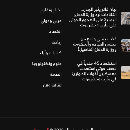
بيان فاتر يثير الجدل..
اخبار وتقارير
انتقادات لرد وزارة الدفاع
اليمنية على الهجوم الحوثي
عربي ودولي
على مأرب وحضرموت
اقتصاد
غضب يمني واسع من
رياضة
مجلس القيادة والحكومة
ووزارة الدفاع (تفاصيل)
كتابات وآراء
استشهاد 45 جندياً في
علوم وتكنولوجيا
قصف حوثي استهدف
معسكرين لقوات الطوارئ
الصحة
في مأرب وحضرموت
ثقافة وفن
جميع الحقوق محفوظة 2026 ©
الحديدة لايف