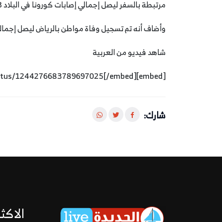
مرتبطة بالسفر ليصل إجمالي إصابات كورونا في البلاد 1203.
وأضاف أنه تم تسجيل وفاة مواطن بالرياض ليصل إجمالي الوفيات إلى 4، وتعا
شاهد فيديو من العربية
[embed]https://twitter.com/AlArabiya_KSA/status/1244276683789697025[/embed]
شارك:
الاكثر