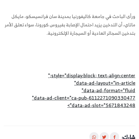
ورأى الباحث في جامعة كاليفورنيا بمدينة سان فرانسيسكو، مايكل
ماتاي، أن التدخين يزيد احتمال الإصابة بفيروس كورونا، سواء تعلق الأمر
بتدخين السجائر العادية أو السيجارة الإلكترونية.
style="display:block; text-align:center;"
data-ad-layout="in-article"
data-ad-format="fluid"
data-ad-client="ca-pub-6112271090330477"
data-ad-slot="5671843248">
شارك: