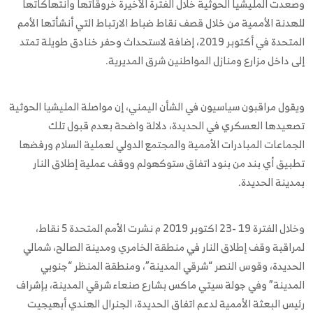
وصعدت المليشيا الحوثية خلال الفترة الأخيرة خروقاتها وانتهاكاتها
للهدنة الأممية من خلال قصف نقاط ضباط الارتباط التي أنشأتها الأمم
المتحدة في أكتوبر 2019، إضافة لاستحداث وحفر خنادق طويلة تمتد
إلى داخل مزارع ومنازل المواطنين شرق المديرية.
ويقول مراقبون سياسيون في الشأن اليمني، إن مواصلة المليشيا الحوثية
تصعيدها العسكري في الحديدة، دلالة واضحة بعدم قبول تلك
الجماعات المبادرات الأممية والمجتمع الدولي لعملية السلام ورفضها
تطبيق أي بند من بنود اتفاق ستوكهولم ووقف عملية إطلاق النار
بمدينة الحديدة.
وخلال الفترة 19 -23 اكتوبر 2019 م نشرت الأمم المتحدة 5 نقاط،
لمراقبة وقف إطلاق النار في منطقة الخامري ومدينة الصالح، شمالي
الحديدة، وقوس النصر “شرقي المدينة”، ‎ومنطقة المنظر “جنوبي
المدينة” وفي جولة سيتي ماكس بشارع صنعاء شرقي المدينة، بإشراف
رئيس البعثة الأممية لدعم اتفاق الحديدة، الجنرال الهندي أبهيجيت