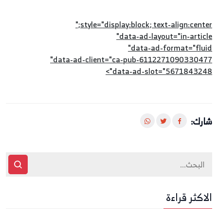
style="display:block; text-align:center;"
data-ad-layout="in-article"
data-ad-format="fluid"
data-ad-client="ca-pub-6112271090330477"
data-ad-slot="5671843248">
شارك:
الاكثر قراءة