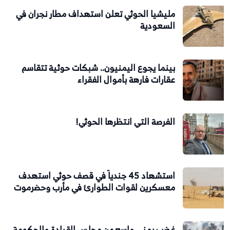
مليشيا الحوثي تعلن استهداف مطار نجران في
السعودية
بينما يجوع اليمنيون.. شبكات حوثية تتقاسم
عقارات فارهة بأموال الفقراء
الفرصة التي انتظرها الحوثي!
استشهاد 45 جندياً في قصف حوثي استهدف
معسكرين لقوات الطوارئ في مأرب وحضرموت
غضب يمني واسع من مجلس القيادة والحكومة