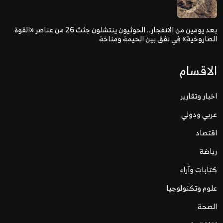
بعد يومين من الانفجار.. الحوثيون ينتشلون جثث 26 من عناصر «القوة
الصاروخية» في نفق بين الحيمة ومناخة
الاقسام
اخبار وتقارير
عربي ودولي
اقتصاد
رياضة
كتابات وآراء
علوم وتكنولوجيا
الصحة