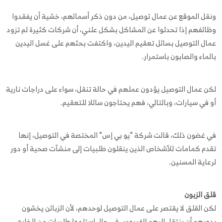
ونقل الموقع عن عمال توصيل، من دون ذكر أسمائهم، خشية أن يفقدوا
وظائفهم إذا تحدثوا عن المشاكل بشكل علني، أن شركات كثيرة لم تزود
عمال التوصيل بسائل تعقيم اليدين، واكتفت بحثهم على غسل اليدين
بالماء والصابون باستمرار.
لكن عمال التوصيل يؤدون عملهم في حالة تنقل، سواء على دراجات نارية
أو في سيارات، وبالتالي، فهم يحتاجون سائلا للتعقيم.
في غضون ذلك، قالت شركة "يو بي إس" المختصة في التوصيل، إنها
تقدم كمامات للأشخاص الذين ينقلون طلبيات إلى منشآت صحية أو دور
لرعاية المسنين.
قلق الزبون
لكن القلق لا يقتصر على عمال التوصيل لوحدهم، لأن الزبائن يخشون
بدورهم أن ينتقل إليهم الفيروس في حال استلموا طلبيات من الخارج.