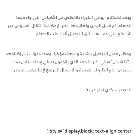
وبعد الاستلام، يوصي الخبراء بالتخلص من الأكياس التي جاء فيها
الطعام، ثم غسل اليدين وتعقيمها، نظرا لإمكانية انتقال الفيروس عبر
الأسطح التي لامسها سائق التوصيل أثناء جلب الطعام.
وحظي عمال التوصيل بإشادة واسعة، مؤخرا، وسط دعوات إلى إكرامهم
بـ"بقشيش" سخي نظرا للجهد الذي يقومون به في إمداد الناس بما
يشترون، رغم الظروف الصحية والاحتمال المرتفع لإصابتهم بالمرض.
المصدر: سكاي نيوز عربية
style="display:block; text-align:center;"