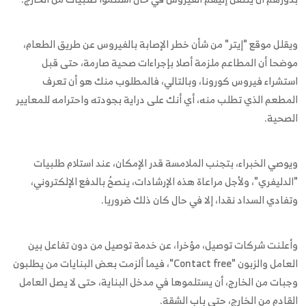
ويقلل موقع "إيتر" من شأن خطر الإصابة بالفيروس عن طريق الطعام،
موضحا أن المطاعم ملزمة أصلا بإجراءات صحية صارمة، حتى قبل
استشراء فيروس كورونا، وبالتالي، فالمطلوب منك هو أن تعرف
المطعم الذي تطلب منه، أي أنك على دراية بجودته واحترامه للمعايير
الصحية.
ويوصي الخبراء، بتجنب الملامسة قدر الإمكان، عند استلام طلبيات
"الدليفري"، ولأجل مراعاة هذه الإرشادات، ينصحُ بالدفع الإلكتروني،
وتفادي السداد نقدا، إلا في حال كان ذلك ضروريا.
وأعلنت شركات توصيل، مؤخرا، عن خدمة توصيل من دون تفاعل بين
العامل والزبون "Contact free"، فيما ألزمت بعض البنايات من يطلبون
وجبات من الخارج، أن يستلموها في مدخل البناية، حتى لا يصل العامل
القادم من الخارج، حتى باب الشقة.