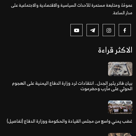
عمومًا، ومتابعة مستمرة للأحداث السياسية والاقتصادية والاجتماعية على
مدار الساعة.
الاكثر قراءة
بيان فاتر يثير الجدل.. انتقادات لرد وزارة الدفاع اليمنية على الهجوم
الحوثي على مأرب وحضرموت
غضب يمني واسع من مجلس القيادة والحكومة ووزارة الدفاع (تفاصيل)