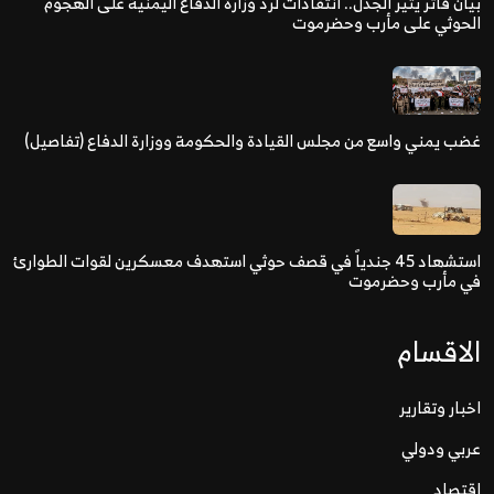
بيان فاتر يثير الجدل.. انتقادات لرد وزارة الدفاع اليمنية على الهجوم
الحوثي على مأرب وحضرموت
غضب يمني واسع من مجلس القيادة والحكومة ووزارة الدفاع (تفاصيل)
استشهاد 45 جندياً في قصف حوثي استهدف معسكرين لقوات الطوارئ
في مأرب وحضرموت
الاقسام
اخبار وتقارير
عربي ودولي
اقتصاد