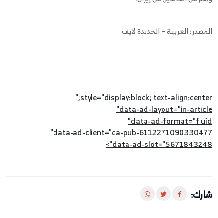
المصدر: العربية + الحديدة لايف
style="display:block; text-align:center;"
data-ad-layout="in-article"
data-ad-format="fluid"
data-ad-client="ca-pub-6112271090330477"
data-ad-slot="5671843248">
شارك: