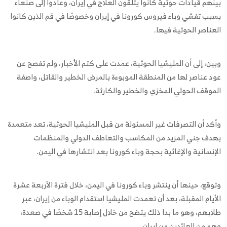
بينهم قيادات حوثية كانوا يتلقون العلاج في إيران، وعادوا إلى صنعاء
بسبب تفشي وباء فيروس كورونا في إيران وخصوصًا في قم الذين كانوا
العناصر الحوثية فيها.
وبين، إلى أن المليشيا الحوثية، عمدت على كتم الأخبار، ولم تفصح عن
عود عناصر لها من المنطقة الموبوءة بالمرض الخطير والقاتل، واصفة
الموقف الحوثي المخزي والخطير والكارثة.
وأكد أن التصرفات غير المسئولة من قبل المليشيا الحوثية، تعد متعمدة
بهدف جني المزيد من المكاسب والتعاطف الدولي والمنظمات
الإنسانية والإغاثية بحجة وباء كورونا بعد انتشارها في اليمن.
وتوقع، حينها أن ينتشر وباء كورونا في اليمن، خلال فترة الأربعة عشرة
الأيام المقبلة، بعد أن تعمدت المليشيا استقدام الوباء من إيران، عبر
طلابهم، وهو ما بدا ذلك يتضح من خلال إصابة 15 شخصًا في صعدة،
وهم من العائدين من إيران.