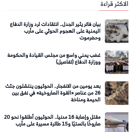
الاكثر قراءة
بيان فاتر يثير الجدل.. انتقادات لرد وزارة الدفاع
اليمنية على الهجوم الحوثي على مأرب
وحضرموت
غضب يمني واسع من مجلس القيادة والحكومة
ووزارة الدفاع (تفاصيل)
بعد يومين من الانفجار.. الحوثيون ينتشلون جثث
26 من عناصر «القوة الصاروخية» في نفق بين
الحيمة ومناخة
مقتل وإصابة 16 مدنيا.. الحوثيون أطلقوا نحو 20
صاروخًا بالستيًا و15 طائرة مسيرة على مأرب