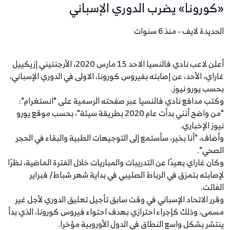
«كورونا» يضرب الدوري الإسباني
الحديدة لايف - منذ 6 سنوات
أعلن لاعب نادي فالنسيا الاحد 15 مارس 2020، الأرجنتيني إزيكييل
غاراي، الأحد، عن إصابته بفيروس كورونا، الاولى في الدوري الإسباني،
بحسب يورو نيوز.
وكتب مدافع نادي فالنسيا عبر صفحته الرسمية على "انستغرام":
"من واضح أنني بدأت عام 2020 بطريقة سيئة"، بحسب موقع يورو
نيوز الإخباري.
وأضاف، "أنا بخير، سأستمع إلى التوجيهات الطبية والبقاء في الحجر
الصحي".
وكان غاراي بعيدًا عن التدريبات والمباريات خلال الفترة الماضية، نظرًا
لإصابته بتمزق في الرباط الصليبي في بداية شهر شباط/ فبراير
الفائت.
وقرر الاتحاد الإسباني في وقت سابق تأجيل تعليق الدوري لأجل غير
مسمى، وذلك كإجراء احترازي بهدف احتواء فيروس كورونا، الذي بدأ
ينتشر بشكل واسع النطاق في الدول الأوروبية مؤخرا.