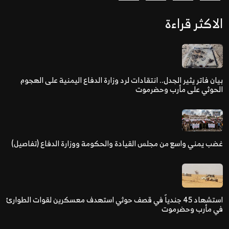
الاكثر قراءة
بيان فاتر يثير الجدل.. انتقادات لرد وزارة الدفاع اليمنية على الهجوم
الحوثي على مأرب وحضرموت
غضب يمني واسع من مجلس القيادة والحكومة ووزارة الدفاع (تفاصيل)
استشهاد 45 جندياً في قصف حوثي استهدف معسكرين لقوات الطوارئ
في مأرب وحضرموت