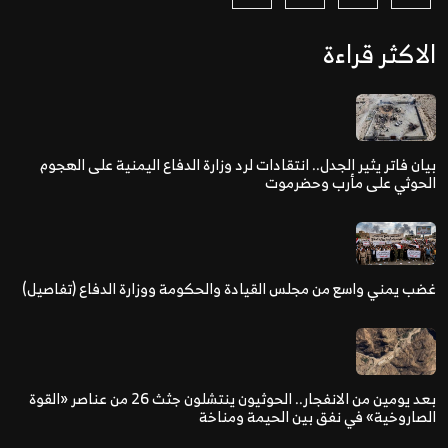
الاكثر قراءة
بيان فاتر يثير الجدل.. انتقادات لرد وزارة الدفاع اليمنية على الهجوم
الحوثي على مأرب وحضرموت
غضب يمني واسع من مجلس القيادة والحكومة ووزارة الدفاع (تفاصيل)
بعد يومين من الانفجار.. الحوثيون ينتشلون جثث 26 من عناصر «القوة
الصاروخية» في نفق بين الحيمة ومناخة