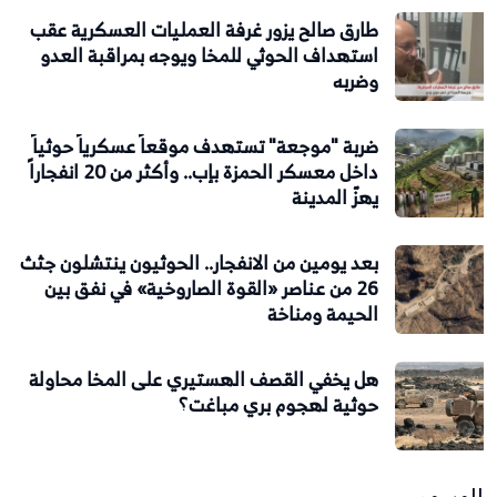
طارق صالح يزور غرفة العمليات العسكرية عقب
استهداف الحوثي للمخا ويوجه بمراقبة العدو
وضربه
ضربة "موجعة" تستهدف موقعاً عسكرياً حوثياً
داخل معسكر الحمزة بإب.. وأكثر من 20 انفجاراً
يهزّ المدينة
بعد يومين من الانفجار.. الحوثيون ينتشلون جثث
26 من عناصر «القوة الصاروخية» في نفق بين
الحيمة ومناخة
هل يخفي القصف الهستيري على المخا محاولة
حوثية لهجوم بري مباغت؟