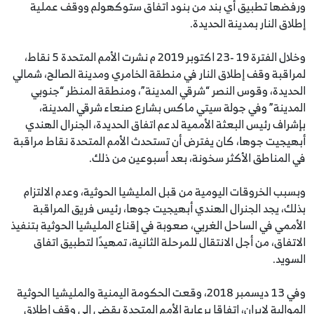
ورفضها تطبيق أي بند من بنود اتفاق ستوكهولم ووقف عملية
إطلاق النار بمدينة الحديدة.
وخلال الفترة 19 -23 اكتوبر 2019 م نشرت الأمم المتحدة 5 نقاط،
لمراقبة وقف إطلاق النار في منطقة الخامري ومدينة الصالح، شمالي
الحديدة، وقوس النصر “شرقي المدينة”، ‎ومنطقة المنظر “جنوبي
المدينة” وفي جولة سيتي ماكس بشارع صنعاء شرقي المدينة،
بإشراف رئيس البعثة الأممية لدعم اتفاق الحديدة، الجنرال الهندي
أبهيجيت جوها، كان يفترض أن تستحدث الأمم المتحدة نقاط مراقبة
في المناطق الأكثر سخونة، بعد أسبوعين من ذلك.
وبسبب الخروقات اليومية من قبل المليشيا الحوثية، وعدم الالتزام
بذلك، يجد الجنرال الهندي أبهيجيت جوها، رئيس فريق المراقبة
الأممي في الساحل الغربي، صعوبة في إقناع المليشيا الحوثية بتنفيذ
الاتفاق، من أجل الانتقال للمرحلة الثانية، تمهيدًا لتطبيق اتفاق
السويد.
وفي 13 ديسمبر 2018، وقعت الحكومة اليمنية والمليشيا الحوثية
الموالية لإيران، اتفاقا برعاية الأمم المتحدة يقضى إلى وقف إطلاق