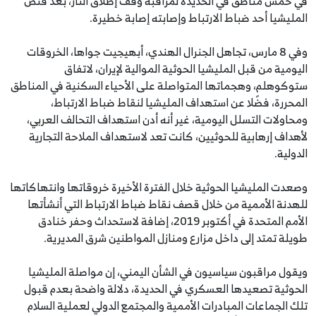
في خمس مناطق في الحديدة لمراقبة وقف إطلاق النار، بعد قنص
المليشيا أحد ضباط الارتباط وإصابته إصابة خطيرة.
وفي 8 مارس، تجاهل الجنرال الهندي، أبهيجيت جواها، الخروقات
اليومية من قبل المليشيا الحوثية الموالية لإيران، لاتفاق
ستوكوهلم، وهجماتها المتواصلة على الأحياء السكنية في المناطق
المحررة، فضًلا عن استهداف المليشيا لنقاط ضباط الارتباط،
ومحاولات التسلل اليومية، غير أنه أدن استهداف التحالف العربي،
لأهداف إرهابية للحوثيين، كانت تعد لاستهداف الملاحة التجارية
الدولية.
وصعدت المليشيا الحوثية خلال الفترة الأخيرة خروقاتها وانتهاكاتها
للهدنة الأممية من خلال قصف نقاط ضباط الارتباط التي أنشأتها
الأمم المتحدة في أكتوبر 2019، إضافة لاستحداث وحفر خنادق
طويلة تمتد إلى داخل مزارع ومنازل المواطنين شرق المديرية.
ويقول مراقبون سياسيون في الشأن اليمني، إن مواصلة المليشيا
الحوثية تصعيدها العسكري في الحديدة، دلالة واضحة بعدم قبول
تلك الجماعات المبادرات الأممية والمجتمع الدولي لعملية السلام