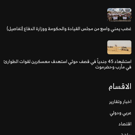
غضب يمني واسع من مجلس القيادة والحكومة ووزارة الدفاع (تفاصيل)
استشهاد 45 جندياً في قصف حوثي استهدف معسكرين لقوات الطوارئ
في مأرب وحضرموت
الاقسام
اخبار وتقارير
عربي ودولي
اقتصاد
رياضة