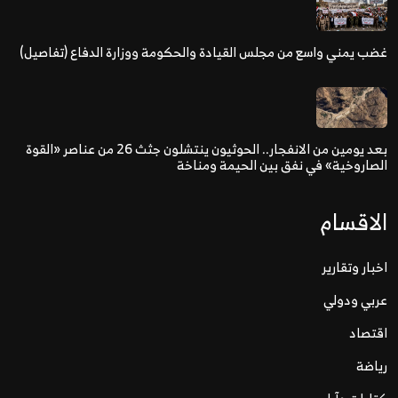
غضب يمني واسع من مجلس القيادة والحكومة ووزارة الدفاع (تفاصيل)
بعد يومين من الانفجار.. الحوثيون ينتشلون جثث 26 من عناصر «القوة
الصاروخية» في نفق بين الحيمة ومناخة
الاقسام
اخبار وتقارير
عربي ودولي
اقتصاد
رياضة