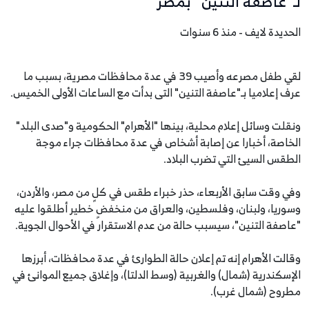
لـ"عاصفة التنين" بمصر
الحديدة لايف - منذ 6 سنوات
لقي طفل مصرعه وأصيب 39 في عدة محافظات مصرية، بسبب ما
عرف إعلاميا بـ"عاصفة التنين" التى بدأت مع الساعات الأولى الخميس.
ونقلت وسائل إعلام محلية، بينها "الأهرام" الحكومية و"صدى البلد"
الخاصة، أخبارا عن إصابة أشخاص في عدة محافظات جراء موجة
الطقس السيئ التي تضرب البلاد.
وفي وقت سابق الأربعاء، حذر خبراء طقس في كلٍ من مصر، والأردن،
وسوريا، ولبنان، وفلسطين، والعراق من منخفضٍ خطير أطلقوا عليه
"عاصفة التنين"، سيسبب حالة من عدم الاستقرار في الأحوال الجوية.
وقالت الأهرام إنه تم إعلان حالة الطوارئ في عدة محافظات، أبرزها
الإسكندرية (شمال) والغربية (وسط الدلتا)، وإغلاق جميع الموانئ في
مطروح (شمال غرب).