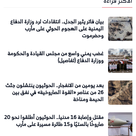
الاكثر قراءة
بيان فاتر يثير الجدل.. انتقادات لرد وزارة الدفاع
اليمنية على الهجوم الحوثي على مأرب
وحضرموت
غضب يمني واسع من مجلس القيادة والحكومة
ووزارة الدفاع (تفاصيل)
بعد يومين من الانفجار.. الحوثيون ينتشلون جثث
26 من عناصر «القوة الصاروخية» في نفق بين
الحيمة ومناخة
مقتل وإصابة 16 مدنيا.. الحوثيون أطلقوا نحو 20
صاروخًا بالستيًا و15 طائرة مسيرة على مأرب