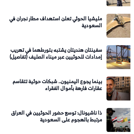
مليشيا الحوثي تعلن استهداف مطار نجران في
السعودية
سفينتان هنديتان يشتبه بتورطهما في تهريب
إمدادات للحوثيين عبر ميناء الصليف (تفاصيل)
بينما يجوع اليمنيون.. شبكات حوثية تتقاسم
عقارات فارهة بأموال الفقراء
ذا ناشيونال: توسع حضور الحوثيين في العراق
مرتبط بالهجوم على السعودية