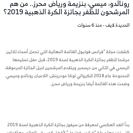
رونالدو، ميسي، بنزيمة ورياض محرز.. من هم
المرشحون للظفر بجائزة الكرة الذهبية 2019؟
الحديدة لايف - منذ 6 سنوات
كشفت مجلة “فرانس فوتبول القائمة النهائية التي تحمل أسماء ثلاثين
مرشحا للظفر بجائزة الكرة الذهبية لسنة 2019، قبل حفل تسليمها
الرسمي في الثاني من ديسمبر ويتقدم المرشحين لنيل الجائزة المرموقة،
الممنوحة عام 2018 للكرواتي لوكا مودريتش، اللاعبان رونالدو وميسي.
وضمت هذه القائمة أيضا بنزيمة ورياض محرز.
بدأ العد العكسي لمعرفة من سيفوز بجائزة الكرة الذهبية لسنة 2019
التي تمنحها مجلة “فرانس فوتبول” لأفضل لاعب في العالم، مع الإعلان