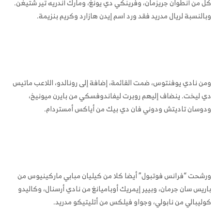
كل من أنطوان جريزمان، وفرينكي دي يونغ، ومارك أندريه تير شتيغن.
وبالنسبة لريال مدريد فقد ورد اسم إيدن هازارد وكريم بنزيمة.
ومن نادي يوفنتوس، ضمت القائمة، إضافة إلى رونالدو، اللاعب ماتيس
دي ليخت. ينضاف إليهم روبرت ليفاندوفسكي من بايرن ميونيخ،
ودوسان تاديتش ودوني فان دي بيك من أياكس أمستردام.
ورشحت “فرانس فوتبول” أيضا كلا من كيليان مبابي ماركينيوس من
باريس سان جرمان، وبيير إيمريك أوباميانغ من نادي أرسنال، وكاليدو
كوليبالي من نابولي، وجواو فيلكس من أتليتيكو مدريد.