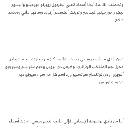
وتضمنت القائمة أيضا أسماء لاعبي ليفربول روبرتو فيرمينو وأليسون
بيكر وجورجينيو فينالدم وترينت ألكسندر أرنولد وساديو ماني ومحمد
صلاح.
ومن نادي مانشستر سيتي ضمت القائمة كلا من برناردو سيلفا ورياض
محرز نجم المنتخب الجزائري، وكيفن دي بروين وحيم سترلينج وسيرجيو
أغويرو. ومن توتنهام هوتسبير ورد اسم كل من سون هيونغ مين،
وهوجو لوريس.
أما من نادي برشلونة الإسباني، فإلى جانب النجم ميسي، وردت أسماء