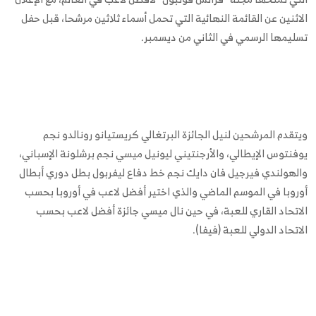
الاثنين عن القائمة النهائية التي تحمل أسماء ثلاثين مرشحا، قبل حفل
تسليمها الرسمي في الثاني من ديسمبر.
ويتقدم المرشحين لنيل الجائزة البرتغالي كريستيانو رونالدو نجم
يوفنتوس الإيطالي، والأرجنتيني ليونيل ميسي نجم برشلونة الإسباني،
والهولندي فيرجيل فان دايك نجم خط دفاع ليفربول بطل دوري أبطال
أوروبا في الموسم الماضي والذي اختير أفضل لاعب في أوروبا بحسب
الاتحاد القاري للعبة، في حين نال ميسي جائزة أفضل لاعب بحسب
الاتحاد الدولي للعبة (فيفا).